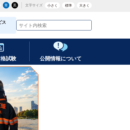
青
黒
文字サイズ
小さく
標準
大きく
ビス
資格試験
公開情報について