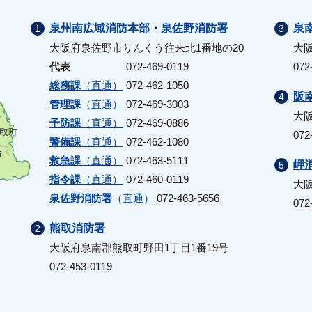
泉州南広域消防本部
・
泉佐野消防署
泉
大阪府泉佐野市りんくう往来北1番地の20
大阪
代表
072-469-0119
072
総務課
（直通）
072-462-1050
阪
管理課
（直通）
072-469-3003
大
予防課
（直通）
072-469-0886
072
警備課
（直通）
072-462-1080
救急課
（直通）
072-463-5111
岬
指令課
（直通）
072-460-0119
大阪
泉佐野消防署
（直通）
072-463-5656
072
熊取消防署
大阪府泉南郡熊取町野田1丁目1番19号
072-453-0119