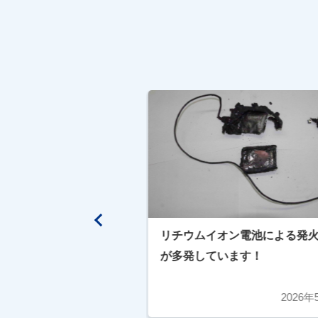
放火されない・させな
リチウムイオン電池による発
くり
が多発しています！
2017年10月5日
2026年