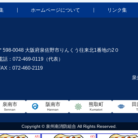
集
ホームページについて
リンク集
〒598-0048 大阪府泉佐野市りんくう往来北1番地の2０
電話：072-469-0119（代表）
FAX：072-460-2119
泉
泉南市
阪南市
熊取町
田
Sennan
Hannan
Kumatori
T
Copyright © 泉州南消防組合 All Rights Reserved.