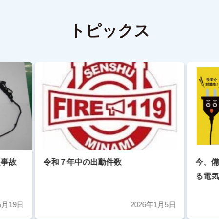
トピックス
火事故
令和７年中の出動件数
今、備
る電気
感震ブ
5月19日
2026年1月5日