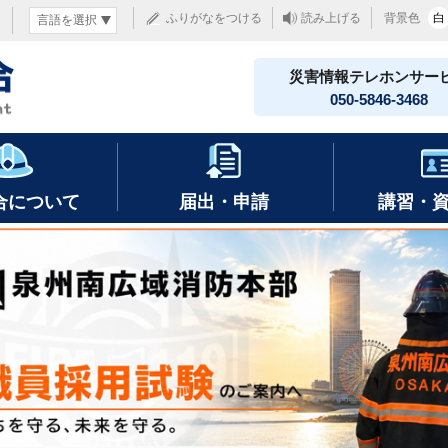
ふりがなをつける
読み上げる
背景色
白
災害情報テレホンサー
050-5846-3468
合について
届出・申請
講習・