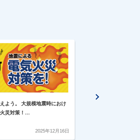
えよう。 大規模地震時におけ
ごみ収集車で火災発生！
火災対策！
ウムイオン電池
レーカーが効果的です ！！
2025年12月16日
2