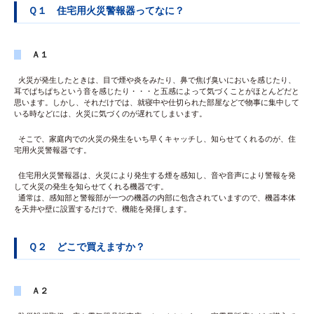
Ｑ１ 住宅用火災警報器ってなに？
Ａ１
火災が発生したときは、目で煙や炎をみたり、鼻で焦げ臭いにおいを感じたり、
耳でぱちぱちという音を感じたり・・・と五感によって気づくことがほとんどだと
思います。しかし、それだけでは、就寝中や仕切られた部屋などで物事に集中して
いる時などには、火災に気づくのが遅れてしまいます。
そこで、家庭内での火災の発生をいち早くキャッチし、知らせてくれるのが、住
宅用火災警報器です。
住宅用火災警報器は、火災により発生する煙を感知し、音や音声により警報を発
して火災の発生を知らせてくれる機器です。
通常は、感知部と警報部が一つの機器の内部に包含されていますので、機器本体
を天井や壁に設置するだけで、機能を発揮します。
Ｑ２ どこで買えますか？
Ａ２