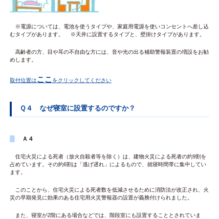
※電源については、電池を使うタイプや、家庭用電源を使いコンセントへ差し込
むタイプがあります。 ※天井に設置するタイプと、壁掛けタイプがあります。
高齢者の方、目や耳の不自由な方には、音や光の出る補助警報装置の増設をお勧
めします。
ここ
取付位置は
をクリックしてください
Ｑ４ なぜ寝室に設置するのですか？
Ａ４
住宅火災による死者（放火自殺者等を除く）は、建物火災による死者の約9割を
占めています。その約6割は「逃げ遅れ」によるもので、就寝時間帯に集中してい
ます。
このことから、住宅火災による死者数を低減させるために消防法が改正され、火
災の早期発見に効果のある住宅用火災警報器の設置が義務付けられました。
また、寝室が2階にある場合などでは、階段室にも設置することとされていま