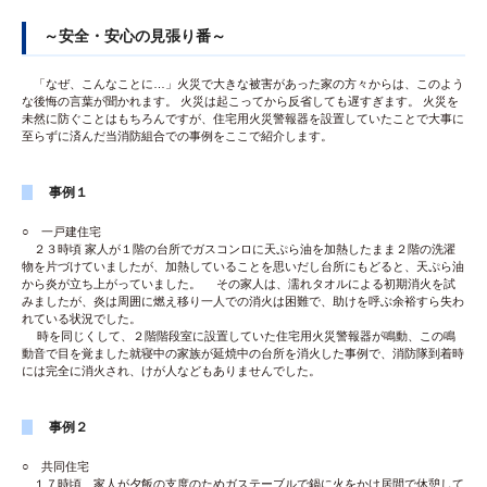
～安全・安心の見張り番～
「なぜ、こんなことに…」火災で大きな被害があった家の方々からは、このよう
な後悔の言葉が聞かれます。 火災は起こってから反省しても遅すぎます。 火災を
未然に防ぐことはもちろんですが、住宅用火災警報器を設置していたことで大事に
至らずに済んだ当消防組合での事例をここで紹介します。
事例１
○ 一戸建住宅
２３時頃 家人が１階の台所でガスコンロに天ぷら油を加熱したまま２階の洗濯
物を片づけていましたが、加熱していることを思いだし台所にもどると、天ぷら油
から炎が立ち上がっていました。 その家人は、濡れタオルによる初期消火を試
みましたが、炎は周囲に燃え移り一人での消火は困難で、助けを呼ぶ余裕すら失わ
れている状況でした。
時を同じくして、２階階段室に設置していた住宅用火災警報器が鳴動、この鳴
動音で目を覚ました就寝中の家族が延焼中の台所を消火した事例で、消防隊到着時
には完全に消火され、けが人などもありませんでした。
事例２
○ 共同住宅
１７時頃 家人が夕飯の支度のためガステーブルで鍋に火をかけ居間で休憩して