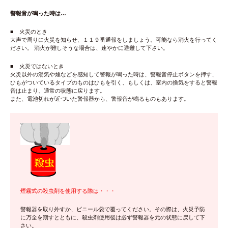
警報音が鳴った時は…
■ 火災のとき
大声で周りに火災を知らせ、１１９番通報をしましょう。可能なら消火を行ってく
ださい。 消火が難しそうな場合は、速やかに避難して下さい。
■ 火災ではないとき
火災以外の湯気や煙などを感知して警報が鳴った時は、警報音停止ボタンを押す、
ひもがついているタイプのものはひもを引く、もしくは、室内の換気をすると警報
音は止まり、通常の状態に戻ります。
また、電池切れが近づいた警報器から、警報音が鳴るものもあります。
煙霧式の殺虫剤を使用する際は・・・
警報器を取り外すか、ビニール袋で覆ってください。その際は、火災予防
に万全を期すとともに、殺虫剤使用後は必ず警報器を元の状態に戻して下
さい。