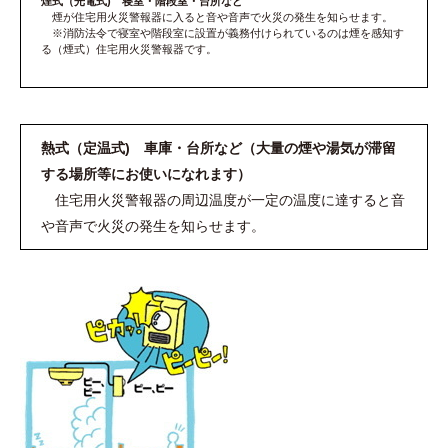
煙式（光電式) 寝室・階段室・台所など
煙が住宅用火災警報器に入ると音や音声で火災の発生を知らせます。
※消防法令で寝室や階段室に設置が義務付けられているのは煙を感知す
る（煙式）住宅用火災警報器です。
熱式（定温式) 車庫・台所など（大量の煙や湯気が滞留
する場所等にお使いになれます）
住宅用火災警報器の周辺温度が一定の温度に達すると音
や音声で火災の発生を知らせます。