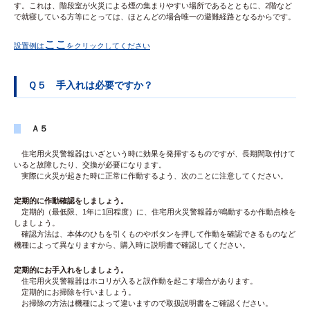
す。これは、階段室が火災による煙の集まりやすい場所であるとともに、2階など
で就寝している方等にとっては、ほとんどの場合唯一の避難経路となるからです。
ここ
設置例は
をクリックしてください
Ｑ５ 手入れは必要ですか？
Ａ５
住宅用火災警報器はいざという時に効果を発揮するものですが、長期間取付けて
いると故障したり、交換が必要になります。
実際に火災が起きた時に正常に作動するよう、次のことに注意してください。
定期的に作動確認をしましょう。
定期的（最低限、1年に1回程度）に、住宅用火災警報器が鳴動するか作動点検を
しましょう。
確認方法は、本体のひもを引くものやボタンを押して作動を確認できるものなど
機種によって異なりますから、購入時に説明書で確認してください。
定期的にお手入れをしましょう。
住宅用火災警報器はホコリが入ると誤作動を起こす場合があります。
定期的にお掃除を行いましょう。
お掃除の方法は機種によって違いますので取扱説明書をご確認ください。