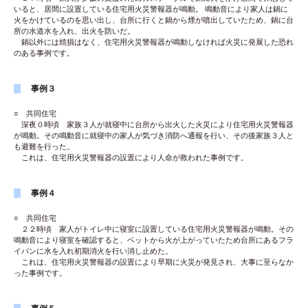
いると、居間に設置している住宅用火災警報器が鳴動。 鳴動音により家人は鍋に
火をかけているのを思い出し、台所に行くと鍋から煙が噴出していたため、鍋に台
所の水道水を入れ、出火を防いだ。
鍋以外には焼損はなく、住宅用火災警報器が鳴動しなければ火災に発展した恐れ
のある事例です。
事例３
○ 共同住宅
深夜０時頃 家族３人が就寝中に台所から出火した火災により住宅用火災警報器
が鳴動。その鳴動音に就寝中の家人が気づき消防へ通報を行い、その後家族３人と
も避難を行った。
これは、住宅用火災警報器の設置により人命が救われた事例です。
事例４
○ 共同住宅
２２時頃 家人がトイレ中に寝室に設置している住宅用火災警報器が鳴動。その
鳴動音により寝室を確認すると、ベットから火が上がっていたため台所にあるフラ
イパンに水を入れ初期消火を行い消し止めた。
これは、住宅用火災警報器の設置により早期に火災が発見され、大事に至らなか
った事例です。