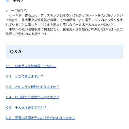
事例５
○ 一戸建住宅
ケーキを 作るため、プラスチック製ボウルに板チョコレートを入れ電子レンジ
で加熱中、住宅用火災警報器が鳴動。その鳴動音により電子レンジ内から煙が発生
していることに気づき、ボウルを取出し流し台で水道水を入れ出火を防いだ。
ボウルの底部溶融以外に損害はなく、住宅用火災警報器が鳴動しなければ火災に
発展した恐れのある事例です。
Q＆A
Ｑ１ 住宅用火災警報器ってなに？
Ｑ２ どこで買えますか？
Ｑ３ どのような種類がありますか？
Ｑ４ なぜ寝室に設置するのですか？
Ｑ５ 手入れは必要ですか？
Ｑ６ 悪質な訪問販売での注意点はありますか？