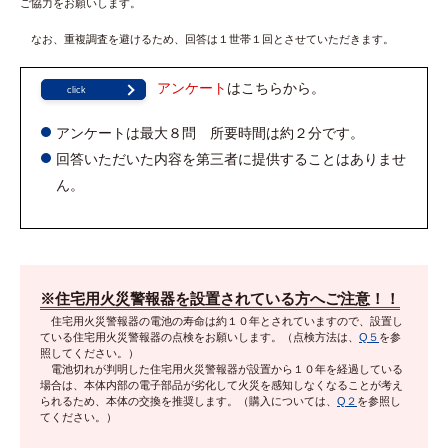
ご協力をお願いします。
なお、重複調査を避けるため、回答は１世帯１回とさせていただきます。
アンケート
はこちらから。
click
アンケートは最大８問 所要時間は約２分です。
回答いただいた内容を第三者に提供することはありませ
ん。
※住宅用火災警報器を設置されている方へご注意！！
住宅用火災警報器の電池の寿命は約１０年とされていますので、設置し
ている住宅用火災警報器の点検をお願いします。（点検方法は、
Q５
を参
照してください。）
電池切れが判明した住宅用火災警報器が設置から１０年を経過している
場合は、本体内部の電子部品が劣化して火災を感知しなくなることが考え
られるため、本体の交換を推奨します。（購入については、
Q２
を参照し
てください。）