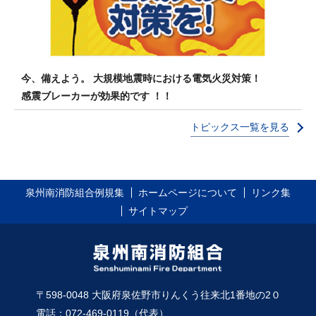
今、備えよう。 大規模地震時における電気火災対策！
感震ブレーカーが効果的です ！！
トピックス一覧を見る
泉州南消防組合例規集
ホームページについて
リンク集
サイトマップ
〒598-0048 大阪府泉佐野市りんくう往来北1番地の2０
電話：072-469-0119（代表）