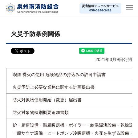
災害情報テレホンサービス
050-5846-3468
火災予防条例関係
2021年3月9日公開
喫煙 裸火の使用 危険物品の持込みの許可申請書
火災予防上必要な業務に関する計画提出書
防火対象物使用開始（変更）届出書
防火対象物棟別概要追加書類
炉・厨房設備・温風暖房機・ボイラー・給湯湯沸設備・乾燥設備
一般サウナ設備・ヒートポンプ冷暖房機・火花を生ずる設備・放