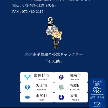
電話：072-469-0119（代表）
FAX：072-460-2119
泉州南消防組合公式キャラクター
「せん助」
泉佐野市
泉南市
Izumisano
Sennan
よくある
質問
阪南市
熊取町
Hannan
Kumatori
田尻町
岬町
お問い合わせ
Tajiri
Misaki