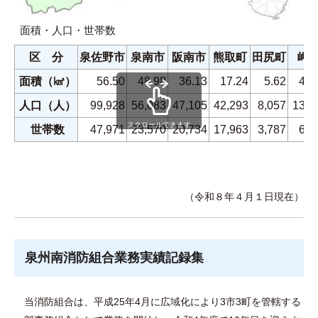
面積・人口・世帯数
区 分
泉佐野市
泉南市
阪南市
熊取町
田尻町
岬
面積（㎢）
56.50
48.98
36.13
17.24
5.62
49.
人口（人）
99,928
56,083
47,105
42,293
8,057
13,3
スクロールできます
世帯数
47,971
23,570
20,734
17,963
3,787
6,1
（令和８年４月１日現在）
泉州南消防組合業務実績記録集
当消防組合は、平成25年4月に広域化により3市3町を管轄する