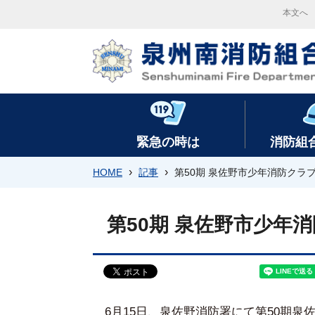
本文へ
緊急の時は
消防組
›
›
HOME
記事
第50期 泉佐野市少年消防クラ
第50期 泉佐野市少年
6月15日、泉佐野消防署にて第50期泉