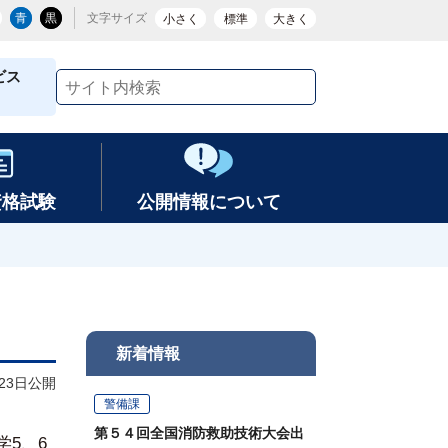
青
黒
文字サイズ
小さく
標準
大きく
ビス
資格試験
公開情報について
新着情報
月23日公開
警備課
第５４回全国消防救助技術大会出
5、6