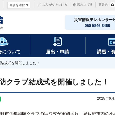
ふりがなをつける
読み上げる
背景色
白
災害情報テレホンサー
050-5846-3468
合について
届出・申請
講習・
ブ結成式を開催しました！
消防クラブ結成式を開催しました！
2025年6
佐野市少年消防クラブの結成式が実施され、泉佐野市内の小学