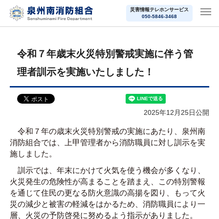
災害情報テレホンサービス
050-5846-3468
令和７年歳末火災特別警戒実施に伴う管
理者訓示を実施いたしました！
2025年12月25日公開
令和７年の歳末火災特別警戒の実施にあたり、泉州南
消防組合では、上甲管理者から消防職員に対し訓示を実
施しました。
訓示では、年末にかけて火気を使う機会が多くなり、
火災発生の危険性が高まることを踏まえ、この特別警報
を通じて住民の更なる防火意識の高揚を図り、もって火
災の減少と被害
の
軽減をはかるため、消防職員により一
層、火災の予防啓発に努めるよう指示がありました。