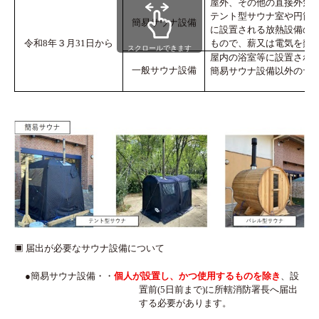
屋外、その他の直接外気
テント型サウナ室や円筒
簡易サウナ設備
に設置される放熱設備の消
令和8年３月31日から
もので、薪又は電気を熱
スクロールできます
屋内の浴室等に設置され
一般サウナ設備
簡易
サウナ設備以外のサ
▣ 届出が必要なサウナ設備について
●簡易サウナ設備・・
個人が設置し、かつ使用するものを除き
、
設
置前(5日前まで)に
所轄消防署長へ届出
する必要があります。