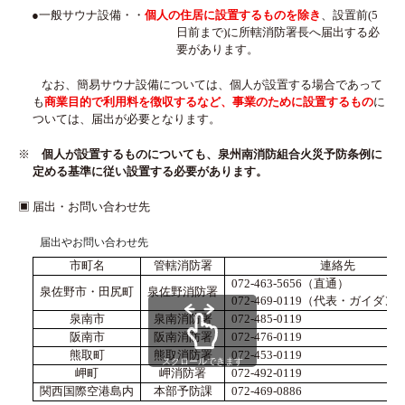
●一般サウナ設備・・
個人の住居に設置するものを除き
、
設置前(5
日前まで)に所轄消防署長へ届出する必
要があります。
なお、簡易サウナ設備については、個人が設置する場合であって
も
商業目的で利用料を徴収するなど、事業のために設置するもの
に
ついては、届出が必要となります。
※
個人が設置するものについても、泉州南消防組合火災予防条例に
定める基準に従い設置する必要があります。
▣ 届出・お問い合わせ先
届出やお問い合わせ先
市町名
管轄消防署
連絡先
072-463-5656
（直通）
泉佐野市・田尻町
泉佐野消防署
072-469-0119
（代表・ガイダン
泉南市
泉南消防署
072-485-0119
阪南市
阪南消防署
072-476-0119
熊取町
熊取消防署
072-453-0119
スクロールできます
岬町
岬消防署
072-492-0119
関西国際空港島内
本部予防課
072-469-0886