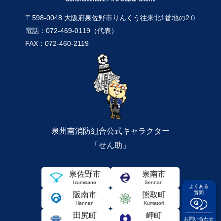
〒598-0048 大阪府泉佐野市りんくう往来北1番地の2０
電話：072-469-0119（代表）
FAX：072-460-2119
泉州南消防組合公式キャラクター
「せん助」
泉佐野市
泉南市
Izumisano
Sennan
よくある
質問
阪南市
熊取町
Hannan
Kumatori
田尻町
岬町
お問い合わせ