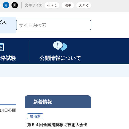
青
黒
文字サイズ
小さく
標準
大きく
ビス
資格試験
公開情報について
新着情報
月14日公開
警備課
第５４回全国消防救助技術大会出
。