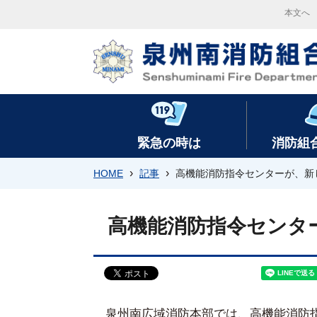
本文へ
緊急の時は
消防組
›
›
HOME
記事
高機能消防指令センターが、新
高機能消防指令センタ
泉州南広域消防本部では、高機能消防指