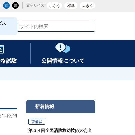
青
黒
文字サイズ
小さく
標準
大きく
ビス
資格試験
公開情報について
新着情報
4月1日公開
警備課
第５４回全国消防救助技術大会出