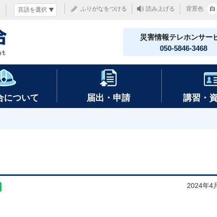
ふりがなをつける
読み上げる
背景色
白
災害情報テレホンサー
050-5846-3468
合について
届出・申請
講習・
2024年