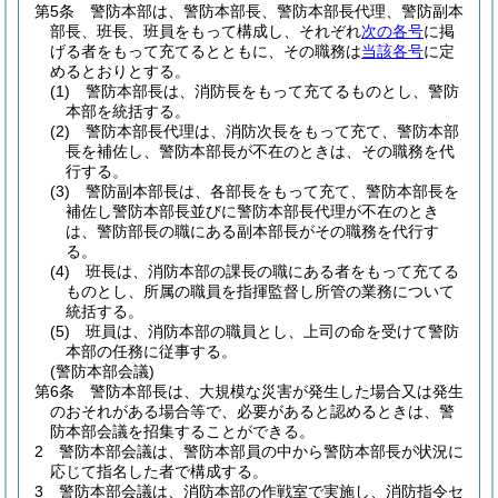
第5条
警防本部は、警防本部長、警防本部長代理、警防副本
部長、班長、班員をもって構成し、それぞれ
次の各号
に掲
げる者をもって充てるとともに、その職務は
当該各号
に定
めるとおりとする。
(1)
警防本部長は、消防長をもって充てるものとし、警防
本部を統括する。
(2)
警防本部長代理は、消防次長をもって充て、警防本部
長を補佐し、警防本部長が不在のときは、その職務を代
行する。
(3)
警防副本部長は、各部長をもって充て、警防本部長を
補佐し警防本部長並びに警防本部長代理が不在のとき
は、警防部長の職にある副本部長がその職務を代行す
る。
(4)
班長は、消防本部の課長の職にある者をもって充てる
ものとし、所属の職員を指揮監督し所管の業務について
統括する。
(5)
班員は、消防本部の職員とし、上司の命を受けて警防
本部の任務に従事する。
(警防本部会議)
第6条
警防本部長は、大規模な災害が発生した場合又は発生
のおそれがある場合等で、必要があると認めるときは、警
防本部会議を招集することができる。
2
警防本部会議は、警防本部員の中から警防本部長が状況に
応じて指名した者で構成する。
3
警防本部会議は、消防本部の作戦室で実施し、消防指令セ