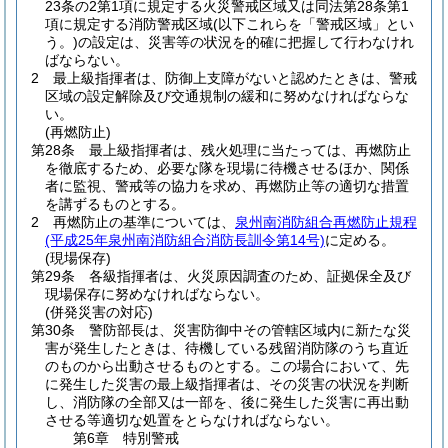
23条の2第1項に規定する火災警戒区域又は同法第28条第1
項に規定する消防警戒区域
(以下これらを「警戒区域」とい
う。)
の設定は、災害等の状況を的確に把握して行わなけれ
ばならない。
2
最上級指揮者は、防御上支障がないと認めたときは、警戒
区域の設定解除及び交通規制の緩和に努めなければならな
い。
(再燃防止)
第28条
最上級指揮者は、残火処理に当たっては、再燃防止
を徹底するため、必要な隊を現場に待機させるほか、関係
者に監視、警戒等の協力を求め、再燃防止等の適切な措置
を講ずるものとする。
2
再燃防止の基準については、
泉州南消防組合再燃防止規程
(平成25年泉州南消防組合消防長訓令第14号)
に定める。
(現場保存)
第29条
各級指揮者は、火災原因調査のため、証拠保全及び
現場保存に努めなければならない。
(併発災害の対応)
第30条
警防部長は、災害防御中その管轄区域内に新たな災
害が発生したときは、待機している残留消防隊のうち直近
のものから出動させるものとする。
この場合において、先
に発生した災害の最上級指揮者は、その災害の状況を判断
し、消防隊の全部又は一部を、後に発生した災害に再出動
させる等適切な処置をとらなければならない。
第6章
特別警戒