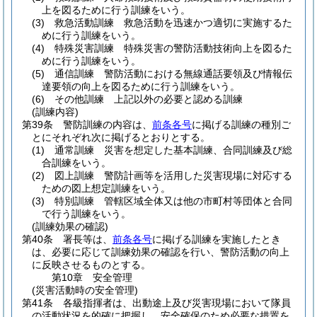
上を図るために行う訓練をいう。
(3)
救急活動訓練 救急活動を迅速かつ適切に実施するた
めに行う訓練をいう。
(4)
特殊災害訓練 特殊災害の警防活動技術向上を図るた
めに行う訓練をいう。
(5)
通信訓練 警防活動における無線通話要領及び情報伝
達要領の向上を図るために行う訓練をいう。
(6)
その他訓練 上記以外の必要と認める訓練
(訓練内容)
第39条
警防訓練の内容は、
前条各号
に掲げる訓練の種別ご
とにそれぞれ次に掲げるとおりとする。
(1)
通常訓練 災害を想定した基本訓練、合同訓練及び総
合訓練をいう。
(2)
図上訓練 警防計画等を活用した災害現場に対応する
ための図上想定訓練をいう。
(3)
特別訓練 管轄区域全体又は他の市町村等団体と合同
で行う訓練をいう。
(訓練効果の確認)
第40条
署長等は、
前条各号
に掲げる訓練を実施したとき
は、必要に応じて訓練効果の確認を行い、警防活動の向上
に反映させるものとする。
第10章
安全管理
(災害活動時の安全管理)
第41条
各級指揮者は、出動途上及び災害現場において隊員
の活動状況を的確に把握し、安全確保のため必要な措置を