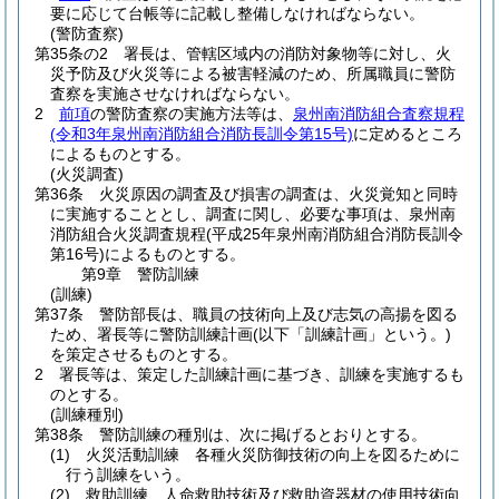
要に応じて台帳等に記載し整備しなければならない。
(警防査察)
第35条の2
署長は、管轄区域内の消防対象物等に対し、火
災予防及び火災等による被害軽減のため、所属職員に警防
査察を実施させなければならない。
2
前項
の警防査察の実施方法等は、
泉州南消防組合査察規程
(令和3年泉州南消防組合消防長訓令第15号)
に定めるところ
によるものとする。
(火災調査)
第36条
火災原因の調査及び損害の調査は、火災覚知と同時
に実施することとし、調査に関し、必要な事項は、泉州南
消防組合火災調査規程
(平成25年泉州南消防組合消防長訓令
第16号)
によるものとする。
第9章
警防訓練
(訓練)
第37条
警防部長は、職員の技術向上及び志気の高揚を図る
ため、署長等に警防訓練計画
(以下「訓練計画」という。)
を策定させるものとする。
2
署長等は、策定した訓練計画に基づき、訓練を実施するも
のとする。
(訓練種別)
第38条
警防訓練の種別は、次に掲げるとおりとする。
(1)
火災活動訓練 各種火災防御技術の向上を図るために
行う訓練をいう。
(2)
救助訓練 人命救助技術及び救助資器材の使用技術向