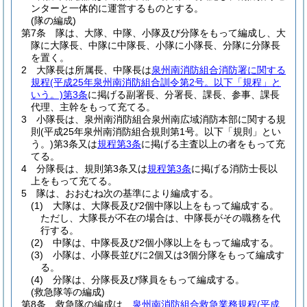
ンターと一体的に運営するものとする。
(隊の編成)
第7条
隊は、大隊、中隊、小隊及び分隊をもって編成し、大
隊に大隊長、中隊に中隊長、小隊に小隊長、分隊に分隊長
を置く。
2
大隊長は所属長、中隊長は
泉州南消防組合消防署に関する
規程
(平成25年泉州南消防組合訓令第2号。以下「規程」と
いう。)
第3条
に掲げる副署長、分署長、課長、参事、課長
代理、主幹をもって充てる。
3
小隊長は、泉州南消防組合泉州南広域消防本部に関する規
則
(平成25年泉州南消防組合規則第1号。以下「規則」とい
う。)
第3条又は
規程第3条
に掲げる主査以上の者をもって充
てる。
4
分隊長は、規則第3条又は
規程第3条
に掲げる消防士長以
上をもって充てる。
5
隊は、おおむね次の基準により編成する。
(1)
大隊は、大隊長及び2個中隊以上をもって編成する。
ただし、大隊長が不在の場合は、中隊長がその職務を代
行する。
(2)
中隊は、中隊長及び2個小隊以上をもって編成する。
(3)
小隊は、小隊長並びに2個又は3個分隊をもって編成す
る。
(4)
分隊は、分隊長及び隊員をもって編成する。
(救急隊等の編成)
第8条
救急隊の編成は、
泉州南消防組合救急業務規程
(平成