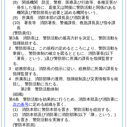
(8)
関係機関 防災、警察、医療及び行政等、各種災害が
発生した場合に、直接又は間接に警防活動と関係のある
機関及び警防部長が必要と認める機関をいう。
(9)
所属長 消防本部の課長及び消防署長
(10)
署長等 消防署長、警備課長、救急課長及び指令課
長
(警防責任)
第3条
消防長は、警防活動の最高方針を決定し、警防活動を
指揮統括する。
2
警防部長は、この規程の定めるところにより、警防活動を
掌握し、警防体制の確立を図るとともに、消防署長
(以下
「署長」という。)
及び警防部に所属の課長を指揮監督す
る。
3
総務部長は、消防長の指示に従い、総務部に所属の課長を
指揮監督する。
4
所属長は、消防部隊の運用、指揮統制及び災害情報等を統
括し、警防活動に当たる。
第2章
警防活動体制
(組織)
第4条
警防活動を効果的に行うため、消防本部及び消防署に
次の各号
に定める組織を置く。
(1)
消防本部に警防本部を置き、警防活動を総括する。
(2)
消防本部及び消防署に消防部隊
(以下「隊」という。)
を置き、警防活動を実施する。
(警防本部員)