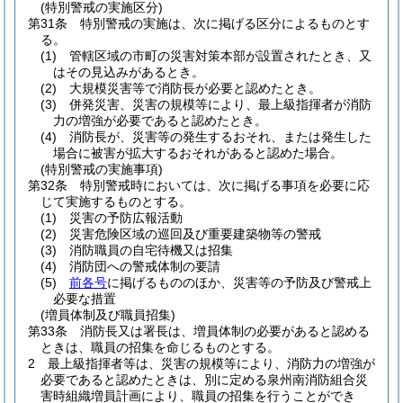
(特別警戒の実施区分)
第31条
特別警戒の実施は、次に掲げる区分によるものとす
る。
(1)
管轄区域の市町の災害対策本部が設置されたとき、又
はその見込みがあるとき。
(2)
大規模災害等で消防長が必要と認めたとき。
(3)
併発災害、災害の規模等により、最上級指揮者が消防
力の増強が必要であると認めたとき。
(4)
消防長が、災害等の発生するおそれ、または発生した
場合に被害が拡大するおそれがあると認めた場合。
(特別警戒の実施事項)
第32条
特別警戒時においては、次に掲げる事項を必要に応
じて実施するものとする。
(1)
災害の予防広報活動
(2)
災害危険区域の巡回及び重要建築物等の警戒
(3)
消防職員の自宅待機又は招集
(4)
消防団への警戒体制の要請
(5)
前各号
に掲げるもののほか、災害等の予防及び警戒上
必要な措置
(増員体制及び職員招集)
第33条
消防長又は署長は、増員体制の必要があると認める
ときは、職員の招集を命じるものとする。
2
最上級指揮者等は、災害の規模等により、消防力の増強が
必要であると認めたときは、別に定める泉州南消防組合災
害時組織増員計画により、職員の招集を行うことができ