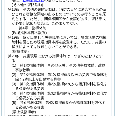
項は、
救助業務規程
の定めるところによる。
(その他の警防活動)
第18条
その他の警防活動は、消防の目的に適合するもの及
びこれと密接な関連のあるものについてのみ行うことを原
則とする。
ただし、関係機関等から要請があり、警防部長
が必要と認めた場合は、この限りでない。
第4章
指揮体制
(現場指揮本部の設置)
第19条
隊が出動した災害現場においては、警防活動の指揮
統制を図るため現場指揮本部を設置する。
ただし、災害の
状況によっては設置しないことができる。
(指揮体制)
第20条
災害現場における指揮体制は、つぎのとおりとす
る。
(1)
第1次指揮体制 その他火災、その他事故救助、建物
事故救助
(2)
第2次指揮体制 第1次指揮体制以外の災害で救急隊を
除く2隊以上が出動する災害
(3)
第3次指揮体制 第2次指揮体制から指揮体制を強化す
る必要がある災害
(4)
第4次指揮体制 第3次指揮体制から指揮体制を強化す
る必要がある災害
(5)
特別指揮体制 第4次指揮体制から指揮体制を強化す
る必要がある災害
(最上級指揮者)