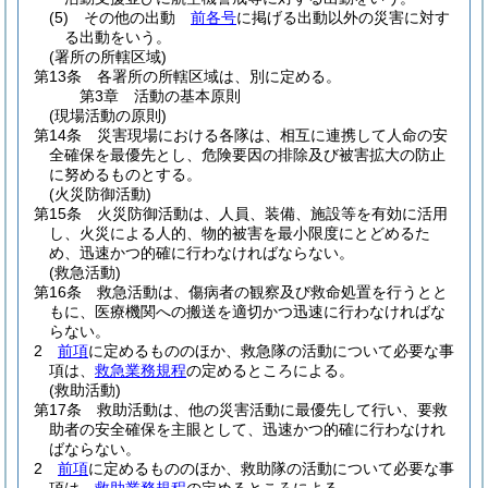
(5)
その他の出動
前各号
に掲げる出動以外の災害に対す
る出動をいう。
(署所の所轄区域)
第13条
各署所の所轄区域は、別に定める。
第3章
活動の基本原則
(現場活動の原則)
第14条
災害現場における各隊は、相互に連携して人命の安
全確保を最優先とし、危険要因の排除及び被害拡大の防止
に努めるものとする。
(火災防御活動)
第15条
火災防御活動は、人員、装備、施設等を有効に活用
し、火災による人的、物的被害を最小限度にとどめるた
め、迅速かつ的確に行わなければならない。
(救急活動)
第16条
救急活動は、傷病者の観察及び救命処置を行うとと
もに、医療機関への搬送を適切かつ迅速に行わなければな
らない。
2
前項
に定めるもののほか、救急隊の活動について必要な事
項は、
救急業務規程
の定めるところによる。
(救助活動)
第17条
救助活動は、他の災害活動に最優先して行い、要救
助者の安全確保を主眼として、迅速かつ的確に行わなけれ
ばならない。
2
前項
に定めるもののほか、救助隊の活動について必要な事