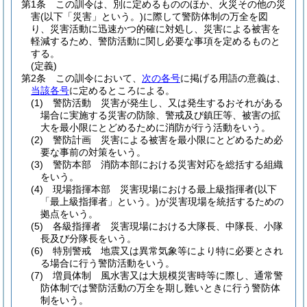
第1条
この訓令は、別に定めるもののほか、火災その他の災
害
(以下「災害」という。)
に際して警防体制の万全を図
り、災害活動に迅速かつ的確に対処し、災害による被害を
軽減するため、警防活動に関し必要な事項を定めるものと
する。
(定義)
第2条
この訓令において、
次の各号
に掲げる用語の意義は、
当該各号
に定めるところによる。
(1)
警防活動 災害が発生し、又は発生するおそれがある
場合に実施する災害の防除、警戒及び鎮圧等、被害の拡
大を最小限にとどめるために消防が行う活動をいう。
(2)
警防計画 災害による被害を最小限にとどめるため必
要な事前の対策をいう。
(3)
警防本部 消防本部における災害対応を総括する組織
をいう。
(4)
現場指揮本部 災害現場における最上級指揮者
(以下
「最上級指揮者」という。)
が災害現場を統括するための
拠点をいう。
(5)
各級指揮者 災害現場における大隊長、中隊長、小隊
長及び分隊長をいう。
(6)
特別警戒 地震又は異常気象等により特に必要とされ
る場合に行う警防活動をいう。
(7)
増員体制 風水害又は大規模災害時等に際し、通常警
防体制では警防活動の万全を期し難いときに行う警防体
制をいう。