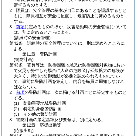
講ずるものとする。
2
隊員は、安全管理の基本が自己にあることを認識するとと
もに、隊員相互が安全に配慮し、危害防止に努めるものと
する。
3
前項
に定めるもののほか、災害活動時の安全管理について
は、別に定めるところによる。
(訓練時の安全管理)
第42条
訓練時の安全管理については、別に定めるところに
よる。
第11章
警防計画
(警防計画)
第43条
署長等は、防御困難地域又は防御困難対象物におい
て火災が発生した場合に人命の危険又は延焼拡大の危険が
大きく、特別の防御活動が必要と認められるものについ
て、事前に警防計画を策定し、内容を職員に周知しなけれ
ばならない。
2
前項
の警防計画は、次に掲げる計画ごとに策定するものと
する。
(1)
防御重要地域警防計画
(2)
特定対象物警防計画
(3)
その他の警防計画
3
警防計画の策定基準及び要領は、別に定める。
第12章
応援出動等
(応援出動)