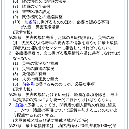
(6)
隊の増強又は削減の決定
(7)
隊員の安全確保
(8)
警戒区域の設定
(9)
関係機関との連絡調整
(10)
前各号
に掲げるもののほか、必要と認める事項
第5章
災害現場活動
(現場情報)
第25条
災害現場に先着した隊の各級指揮者は、災害の種
別、状況及び人命救助の要否等の情報を速やかに最上級指
揮者又は消防指令センターに報告しなければならない。
2
各級指揮者は、次に掲げる現場情報を常に共有しなければ
ならない。
(1)
災害の状況及び推移
(2)
災害の防御の状況
(3)
死傷者の有無
(4)
火災の鎮圧及び鎮火
(5)
前各号
に掲げるもののほか、必要な事項
(現場広報)
第26条
災害現場における広報は、軽易な事項を除き、最上
級指揮者の指示により統一的に行わなければならない。
2
前項
の広報にあっては、関係者の個人情報の保護に留意
し、かつ、諸般の事項について誤解を与えることのないよ
う配慮するものとする。
(火災警戒区域及び消防警戒区域の設定等)
第27条
最上級指揮者は、消防法
(昭和23年法律第186号)
第