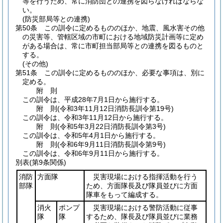
等を行うため、常に消防団との連携を図らなければならな
い。
(防災部局等との連携)
第50条
この訓令に定めるもののほか、地震、風水害その他
の災害等、管轄区域の市町における地域防災計画等に定め
がある場合は、常に市町担当部局等との連携を図るものと
する。
(その他)
第51条
この訓令に定めるもののほか、必要な事項は、別に
定める。
附
則
この訓令は、平成28年7月1日から施行する。
附
則
(令和3年11月12日
消防長訓令第19号)
この訓令は、令和3年11月12日から施行する。
附
則
(令和5年3月22日
消防長訓令第3号)
この訓令は、令和5年4月1日から施行する。
附
則
(令和6年9月11日
消防長訓令第9号)
この訓令は、令和6年9月11日から施行する。
別表
(第9条関係)
消防
方面隊
災害現場における指揮活動を行う
部隊
ため、方面隊長及び隊員並びに方面
隊車をもって編成する。
消火
ポンプ
災害現場における警防活動に従事
隊
隊
するため、隊長及び隊員並びに業務