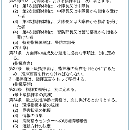
第20条の2
災害現場における指揮者は、次に者とする。
(1)
第1次指揮体制は、小隊長又は中隊長
(2)
第2次指揮体制は、中隊長又は中隊長から指名を受け
た者
(3)
第3次指揮体制は、大隊長又は大隊長から指名を受け
た者
(4)
第4次指揮体制は、警防部長又は警防部長から指名を
受けた者
(5)
特別指揮体制は、警防本部長
(方面隊)
第21条
方面隊の編成及び運用に必要な事項は、別に定め
る。
(指揮宣言)
第22条
最上級指揮者は、指揮権の所在を明らかにするた
め、指揮宣言を行わなければならない。
2
指揮権は、指揮宣言をもって移行する。
(指揮要領)
第23条
指揮要領等は、別に定める。
(最上級指揮者の責務)
第24条
最上級指揮者の責務は、次に掲げるとおりとする。
(1)
現場指揮本部の統括
(2)
災害状況の把握
(3)
情報の収集
(4)
消防指令センターへの現場情報報告
(5)
活動方針の決定