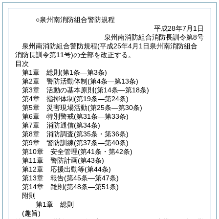
○泉州南消防組合警防規程
平成28年7月1日
泉州南消防組合消防長訓令第8号
泉州南消防組合警防規程(平成25年4月1日泉州南消防組合
消防長訓令第11号)の全部を改正する。
目次
第1章
総則
(第1条―第3条)
第2章
警防活動体制
(第4条―第13条)
第3章
活動の基本原則
(第14条―第18条)
第4章
指揮体制
(第19条―第24条)
第5章
災害現場活動
(第25条―第30条)
第6章
特別警戒
(第31条―第33条)
第7章
消防通信
(第34条)
第8章
消防調査
(第35条・第36条)
第9章
警防訓練
(第37条―第40条)
第10章
安全管理
(第41条・第42条)
第11章
警防計画
(第43条)
第12章
応援出動等
(第44条)
第13章
報告
(第45条―第47条)
第14章
雑則
(第48条―第51条)
附則
第1章
総則
(趣旨)