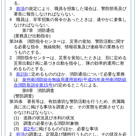
る。
3
前項
の規定により、職員を招集した場合は、警防部長及び
署長に報告しなければならない。
4
職員は、非常招集の発令があったときは、速やかに参集し
なければならない。
第7章
消防通信
(業務及び出動指令)
第34条
消防指令センターは、災害の覚知、警防活動に関す
る必要な指令、無線統制、情報収集及び連絡等の業務を行
うものとする。
2
消防指令センターは、災害を覚知したときは、別に定める
災害出動計画に基づき出動を指令し、隊の効率的運用に努
めるものとする。
3
前2項
に定めるもののほか、消防通信について必要な業務
は、
泉州南消防組合無線局運用規程
(平成25年泉州南消防組
合消防長訓令第15号)
の定めるところによる。
第8章
消防調査
(警防調査)
第35条
署長等は、有効適切な警防活動を行うため、所属職
員に次に掲げる事項を調査させ、その実態を把握させてお
かなければならない。
(1)
道路の状況及び水利の状況
(2)
調査の必要がある消防対象物
(3)
前2号
に掲げるもののほか、必要な事項
2
前項
の調査は、定期及び随時行うものとし、その状況を必