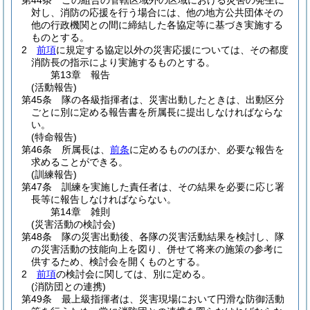
第44条
この組合の管轄区域外の区域における災害の発生に
対し、消防の応援を行う場合には、他の地方公共団体その
他の行政機関との間に締結した各協定等に基づき実施する
ものとする。
2
前項
に規定する協定以外の災害応援については、その都度
消防長の指示により実施するものとする。
第13章
報告
(活動報告)
第45条
隊の各級指揮者は、災害出動したときは、出動区分
ごとに別に定める報告書を所属長に提出しなければならな
い。
(特命報告)
第46条
所属長は、
前条
に定めるもののほか、必要な報告を
求めることができる。
(訓練報告)
第47条
訓練を実施した責任者は、その結果を必要に応じ署
長等に報告しなければならない。
第14章
雑則
(災害活動の検討会)
第48条
隊の災害出動後、各隊の災害活動結果を検討し、隊
の災害活動の技能向上を図り、併せて将来の施策の参考に
供するため、検討会を開くものとする。
2
前項
の検討会に関しては、別に定める。
(消防団との連携)
第49条
最上級指揮者は、災害現場において円滑な防御活動