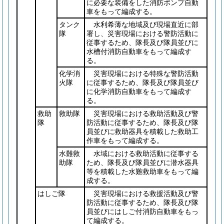
に必要な装備をした消防ポンプ自動
車をもって編成する。
タンク
水利希薄な地域及び現場直近に部
隊
署し、災害現場における警防活動に
従事するため、隊長及び隊員並びに
水槽付消防自動車をもって編成す
る。
化学消
災害現場における特殊な警防活動
火隊
に従事するため、隊長及び隊員並び
に化学消防自動車をもって編成す
る。
救助
救助隊
災害現場における救助活動及び警
隊
防活動に従事するため、隊長及び隊
員並びに救助器具を積載した救助工
作車をもって編成する。
水難救
水域における救助活動に従事する
助隊
ため、隊長及び隊員並びに潜水器具
等を積載した水難救助車をもって編
成する。
はしご隊
災害現場における救援活動及び警
防活動に従事するため、隊長及び隊
員並びにはしご付消防自動車をもっ
て編成する。