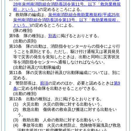
28年泉州南消防組合消防長訓令第11号。以下「救急業務規
程」という。)
の定めるところによる。
2
救助隊の編成は、
泉州南消防組合救助業務規程
(平成25年
泉州南消防組合消防長訓令第13号。以下「救助業務規程」
という。)
の定めるところによる。
(隊の種別)
第9条
隊の種別は、
別表
に掲げるとおりとする。
(出動の原則)
第10条
隊の出動は、消防指令センターからの指令により行
うことを原則とする。
ただし、駆け付け通報又は署員発見
等で災害の発生を覚知したときは、出動と同時に災害状況
等を消防指令センターへ通報しなければならない。
(出動計画及び出動隊編成)
第11条
隊の災害出動計画及び出動隊編成については、別に
定める。
2
警防部長は、
前項
の定めのほか、必要と認めるときは
第9
条
に定める特命隊を出動させることができる。
(出動の種別)
第12条
出動の種別は、次に掲げるとおりとする。
(1)
火災出動 火災の防御に対する出動をいう。
(2)
救急出動 傷病者の救命及び搬送に対する出動をい
う。
(3)
救助出動 人命の救助に対する出動をいう。
(4)
事故等出動 火災の未然防止、危険物等漏洩及び救急
活動支援並びに航空機警戒等に対する出動をいう。