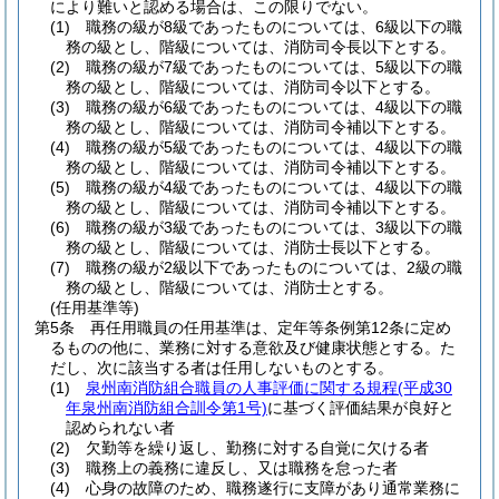
により難いと認める場合は、この限りでない。
(1)
職務の級が8級であったものについては、6級以下の職
務の級とし、階級については、消防司令長以下とする。
(2)
職務の級が7級であったものについては、5級以下の職
務の級とし、階級については、消防司令以下とする。
(3)
職務の級が6級であったものについては、4級以下の職
務の級とし、階級については、消防司令補以下とする。
(4)
職務の級が5級であったものについては、4級以下の職
務の級とし、階級については、消防司令補以下とする。
(5)
職務の級が4級であったものについては、4級以下の職
務の級とし、階級については、消防司令補以下とする。
(6)
職務の級が3級であったものについては、3級以下の職
務の級とし、階級については、消防士長以下とする。
(7)
職務の級が2級以下であったものについては、2級の職
務の級とし、階級については、消防士とする。
(任用基準等)
第5条
再任用職員の任用基準は、定年等条例第12条に定め
るものの他に、業務に対する意欲及び健康状態とする。
た
だし、次に該当する者は任用しないものとする。
(1)
泉州南消防組合職員の人事評価に関する規程
(平成30
年泉州南消防組合訓令第1号)
に基づく評価結果が良好と
認められない者
(2)
欠勤等を繰り返し、勤務に対する自覚に欠ける者
(3)
職務上の義務に違反し、又は職務を怠った者
(4)
心身の故障のため、職務遂行に支障があり通常業務に