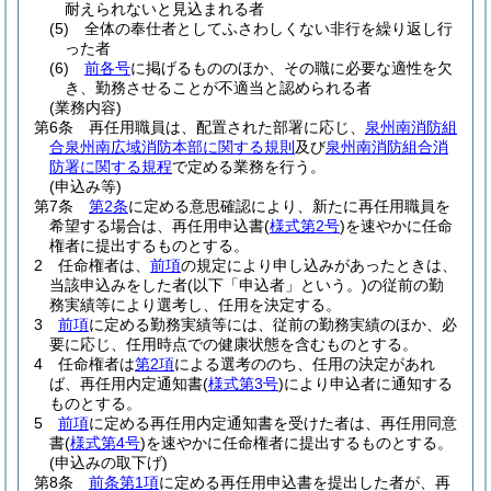
耐えられないと見込まれる者
(5)
全体の奉仕者としてふさわしくない非行を繰り返し行
った者
(6)
前各号
に掲げるもののほか、その職に必要な適性を欠
き、勤務させることが不適当と認められる者
(業務内容)
第6条
再任用職員は、配置された部署に応じ、
泉州南消防組
合泉州南広域消防本部に関する規則
及び
泉州南消防組合消
防署に関する規程
で定める業務を行う。
(申込み等)
第7条
第2条
に定める意思確認により、新たに再任用職員を
希望する場合は、再任用申込書
(
様式第2号
)
を速やかに任命
権者に提出するものとする。
2
任命権者は、
前項
の規定により申し込みがあったときは、
当該申込みをした者
(以下「申込者」という。)
の従前の勤
務実績等により選考し、任用を決定する。
3
前項
に定める勤務実績等には、従前の勤務実績のほか、必
要に応じ、任用時点での健康状態を含むものとする。
4
任命権者は
第2項
による選考ののち、任用の決定があれ
ば、再任用内定通知書
(
様式第3号
)
により申込者に通知する
ものとする。
5
前項
に定める再任用内定通知書を受けた者は、再任用同意
書
(
様式第4号
)
を速やかに任命権者に提出するものとする。
(申込みの取下げ)
第8条
前条第1項
に定める再任用申込書を提出した者が、再