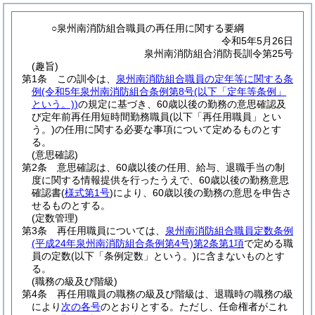
○泉州南消防組合職員の再任用に関する要綱
令和5年5月26日
泉州南消防組合消防長訓令第25号
(趣旨)
第1条
この訓令は、
泉州南消防組合職員の定年等に関する条
例
(令和5年泉州南消防組合条例第8号
(以下「定年等条例」
という。)
)
の規定に基づき、60歳以後の勤務の意思確認及
び定年前再任用短時間勤務職員
(以下「再任用職員」とい
う。)
の任用に関する必要な事項について定めるものとす
る。
(意思確認)
第2条
意思確認は、60歳以後の任用、給与、退職手当の制
度に関する情報提供を行ったうえで、60歳以後の勤務意思
確認書
(
様式第1号
)
により、60歳以後の勤務の意思を申告さ
せるものとする。
(定数管理)
第3条
再任用職員については、
泉州南消防組合職員定数条例
(平成24年泉州南消防組合条例第4号)
第2条第1項
で定める職
員の定数
(以下「条例定数」という。)
に含まないものとす
る。
(職務の級及び階級)
第4条
再任用職員の職務の級及び階級は、退職時の職務の級
により
次の各号
のとおりとする。
ただし、任命権者がこれ