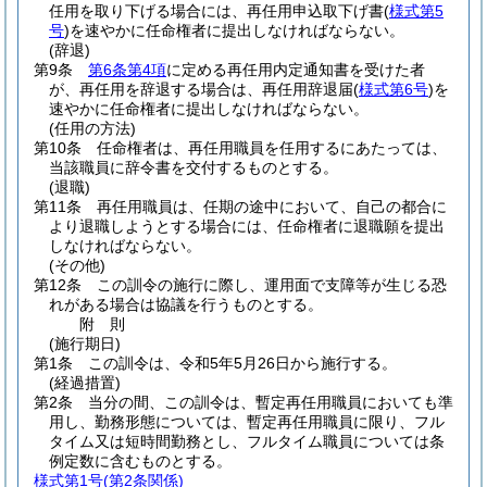
任用を取り下げる場合には、再任用申込取下げ書
(
様式第5
号
)
を速やかに任命権者に提出しなければならない。
(辞退)
第9条
第6条第4項
に定める再任用内定通知書を受けた者
が、再任用を辞退する場合は、再任用辞退届
(
様式第6号
)
を
速やかに任命権者に提出しなければならない。
(任用の方法)
第10条
任命権者は、再任用職員を任用するにあたっては、
当該職員に辞令書を交付するものとする。
(退職)
第11条
再任用職員は、任期の途中において、自己の都合に
より退職しようとする場合には、任命権者に退職願を提出
しなければならない。
(その他)
第12条
この訓令の施行に際し、運用面で支障等が生じる恐
れがある場合は協議を行うものとする。
附
則
(施行期日)
第1条
この訓令は、令和5年5月26日から施行する。
(経過措置)
第2条
当分の間、この訓令は、暫定再任用職員においても準
用し、勤務形態については、暫定再任用職員に限り、フル
タイム又は短時間勤務とし、フルタイム職員については条
例定数に含むものとする。
様式第1号
(第2条関係)