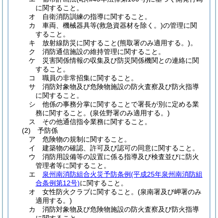
に関すること。
オ
自衛消防訓練の指導に関すること。
カ
車両、機械器具等
(救急資器材を除く。)
の管理に関
すること。
キ
放射線防災に関すること
(熊取署のみ適用する。)
。
ク
消防通信施設の維持管理に関すること。
ケ
災害関係情報の収集及び防災関係機関との連絡に関
すること。
コ
職員の非常招集に関すること。
サ
消防対象物及び危険物施設の防火査察及び防火指導
に関すること。
シ
他係の事務分掌に関することで署長が別に定める業
務に関すること。
(泉佐野署のみ適用する。)
ス
その他通信指令業務に関すること。
(2)
予防係
ア
危険物の規制に関すること。
イ
建築物の確認、許可及び認可の同意に関すること。
ウ
消防用設備等の設置に係る指導及び検査並びに防火
管理者等に関すること。
エ
泉州南消防組合火災予防条例
(平成25年泉州南消防組
合条例第12号)
に関すること。
オ
女性防火クラブに関すること。
(泉南署及び岬署のみ
適用する。)
カ
消防対象物及び危険物施設の防火査察及び防火指導