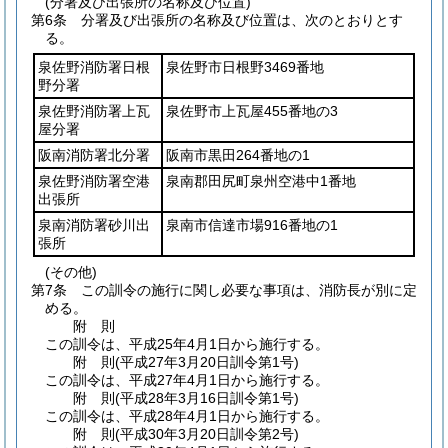
(分署及び出張所の名称及び位置)
第6条
分署及び出張所の名称及び位置は、次のとおりとす
る。
泉佐野消防署日根
泉佐野市日根野3469番地
野分署
泉佐野消防署上瓦
泉佐野市上瓦屋455番地の3
屋分署
阪南消防署北分署
阪南市黒田264番地の1
泉佐野消防署空港
泉南郡田尻町泉州空港中1番地
出張所
泉南消防署砂川出
泉南市信達市場916番地の1
張所
(その他)
第7条
この訓令の施行に関し必要な事項は、消防長が別に定
める。
附
則
この訓令は、平成25年4月1日から施行する。
附
則
(平成27年3月20日
訓令第1号)
この訓令は、平成27年4月1日から施行する。
附
則
(平成28年3月16日
訓令第1号)
この訓令は、平成28年4月1日から施行する。
附
則
(平成30年3月20日
訓令第2号)