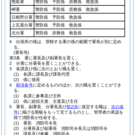
熊取署
警防係 予防係 庶務係 救急係
岬署
警防係 予防係 庶務係 救急係
日根野分署
警防係 予防係 救急係
上瓦屋分署
警防係 予防係 救急係
北分署
警防係 庶務係 救急係
4
出張所の係は、管轄する署の係の範囲で署長が別に定め
る。
(署長等)
第3条
署に署長及び副署長を置く。
2
分署に分署長を置くことができる。
3
各課及び係に次のとおり職を置く。
(1)
各課に課長及び課長代理
(2)
係に係長
4
前項各号
に定めるもののほか、次の職を置くことができ
る。
(1)
各課に参事及び主幹
(2)
係に総括主査、主査及び主任
5
署長、副署長、分署長及び
前2項
に規定する職は、
次の各
号
に掲げる階級をもって充てるものとし、管理者の承認を
得て消防長が任命する。
(1)
署長 消防司令長
(2)
分署長及び副署長 消防司令長又は消防司令
(3)
課長及び参事 消防司令