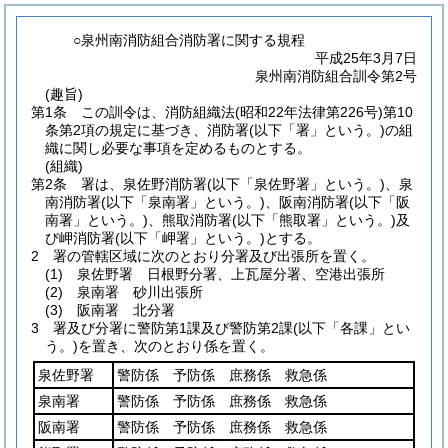
○泉州南消防組合消防署に関する規程
平成25年3月7日
泉州南消防組合訓令第2号
(趣旨)
第1条
この訓令は、消防組織法
(昭和22年法律第226号)
第10
条第2項の規定に基づき、消防署
(以下「署」という。)
の組
織に関し必要な事項を定めるものとする。
(組織)
第2条
署は、泉佐野消防署
(以下「泉佐野署」という。)
、泉
南消防署
(以下「泉南署」という。)
、阪南消防署
(以下「阪
南署」という。)
、熊取消防署
(以下「熊取署」という。)
及
び岬消防署
(以下「岬署」という。)
とする。
2
署の管轄区域に次のとおり分署及び出張所を置く。
(1)
泉佐野署 日根野分署、上瓦屋分署、空港出張所
(2)
泉南署 砂川出張所
(3)
阪南署 北分署
3
署及び分署に警防第1課及び警防第2課
(以下「各課」とい
う。)
を置き、次のとおり係を置く。
泉佐野署
警防係 予防係 庶務係 救急係
泉南署
警防係 予防係 庶務係 救急係
阪南署
警防係 予防係 庶務係 救急係