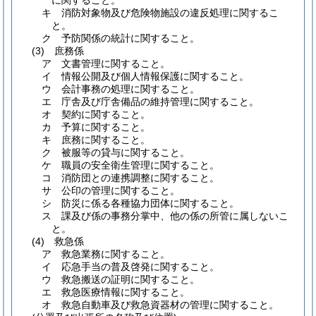
に関すること。
キ
消防対象物及び危険物施設の違反処理に関するこ
と。
ク
予防関係の統計に関すること。
(3)
庶務係
ア
文書管理に関すること。
イ
情報公開及び個人情報保護に関すること。
ウ
会計事務の処理に関すること。
エ
庁舎及び庁舎備品の維持管理に関すること。
オ
契約に関すること。
カ
予算に関すること。
キ
庶務に関すること。
ク
被服等の貸与に関すること。
ケ
職員の安全衛生管理に関すること。
コ
消防団との連携調整に関すること。
サ
公印の管理に関すること。
シ
防災に係る各種協力団体に関すること。
ス
課及び係の事務分掌中、他の係の所管に属しないこ
と。
(4)
救急係
ア
救急業務に関すること。
イ
応急手当の普及啓発に関すること。
ウ
救急搬送の証明に関すること。
エ
救急医療情報に関すること。
オ
救急自動車及び救急資器材の管理に関すること。