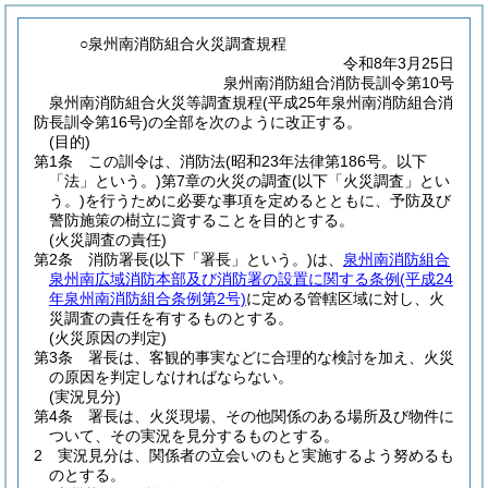
○泉州南消防組合火災調査規程
令和8年3月25日
泉州南消防組合消防長訓令第10号
泉州南消防組合火災等調査規程(平成25年泉州南消防組合消
防長訓令第16号)の全部を次のように改正する。
(目的)
第1条
この訓令は、消防法
(昭和23年法律第186号。以下
「法」という。)
第7章の火災の調査
(以下「火災調査」とい
う。)
を行うために必要な事項を定めるとともに、予防及び
警防施策の樹立に資することを目的とする。
(火災調査の責任)
第2条
消防署長
(以下「署長」という。)
は、
泉州南消防組合
泉州南広域消防本部及び消防署の設置に関する条例
(平成24
年泉州南消防組合条例第2号)
に定める管轄区域に対し、火
災調査の責任を有するものとする。
(火災原因の判定)
第3条
署長は、客観的事実などに合理的な検討を加え、火災
の原因を判定しなければならない。
(実況見分)
第4条
署長は、火災現場、その他関係のある場所及び物件に
ついて、その実況を見分するものとする。
2
実況見分は、関係者の立会いのもと実施するよう努めるも
のとする。