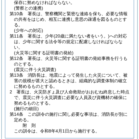
保存に努めなければならない。
(警察との連携)
第10条
署長は、警察機関と緊密な連絡を保ち、必要な情報
の共有をはじめ、相互に連携し意思の疎通を図るものとす
る。
(少年への対応)
第11条
署長は、少年
(20歳に満たない者をいう。)
への対応
は、少年に関する法令等の規定に配慮しなければならな
い。
(火災等に関する証明書の発給)
第12条
署長は、火災等に関する証明書の発給事務を行うも
のとする。
(震災に伴う火災調査)
第13条
消防長は、地震によって発生した火災について、被
害の規模が甚大と認めるときは、組織的な調査体制の確立
に努めるものとする。
2
署長は、火災防ぎょ及び人命救助がおおむね終息した時点
で、震災に伴う火災調査に必要な人員及び資機材の確保に
努めるものとする。
(施行の細目)
第14条
この訓令の施行に関し必要な事項は、消防長が別に
定める。
附
則
この訓令は、令和8年4月1日から施行する。