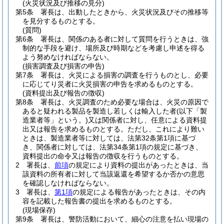
(火災状況及び推移の見分)
第5条
署長は、出動したときから、火災状況及びその推移等
を見分するものとする。
(質問)
第6条
署長は、関係のある者に対して質問を行うときは、強
制的な手段を避け、場所及び時期などを考慮し申述を得る
よう努めなければならない。
(損害調査及び損害の申告)
第7条
署長は、火災による損害の調査を行うものとし、必要
に応じてり災者に火災損害の申告を求めるものとする。
(資料提出及び報告の徴収)
第8条
署長は、火災調査のため必要な場合は、火災の原因で
あると疑われる製品を製造し若しくは輸入した者
(以下「製
造業者等」という。)
又は関係者に対し、任意による資料提
出又は報告を求めるものとする。
ただし、これにより難い
ときは、製造業者等に対しては、法第32条第1項に基づ
き、関係者に対しては、法第34条第1項の規定に基づき、
資料提出の命令又は報告の徴収を行うものとする。
2
署長は、
前項
の規定により資料の提出があったときは、当
該資料の所有者に対して当該返還を希望するか否かの意思
を確認しなければならない。
3
署長は、
第1項
の規定による報告があったときは、その内
容を記載した報告書の提出を求めるものとする。
(現場保存)
第9条
署長は、警防活動において、細心の注意を払い現場の