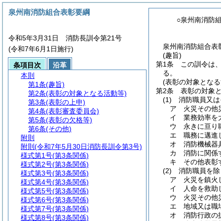
泉州南消防組合表彰要綱
○泉州南消防
令和5年3月31日 消防長訓令第21号
泉州南消防組合表
(令和7年6月1日施行)
(趣旨)
第1条
この訓令は
条項目次
沿革
る。
本則
(表彰の対象となる
第1条
(趣旨)
第2条
表彰の対象
第2条
(表彰の対象となる活動等)
(1)
消防職員又は
第3条
(表彰の上申)
ア
火災その他
第4条
(表彰審査委員会)
イ
業務効率を
第5条
(表彰の欠格等)
ウ
永きに亘り
第6条
(その他)
エ
職務に邁進
附則
オ
消防機械器
附則
(令和7年5月30日消防長訓令第3号)
カ
消防に関係
様式第1号
(第3条関係)
キ
その他表彰
様式第2号
(第3条関係)
(2)
消防職員を除
様式第3号
(第3条関係)
ア
火災を鎮火
様式第4号
(第3条関係)
イ
人命を救助
様式第5号
(第3条関係)
ウ
火災その他
様式第6号
(第3条関係)
エ
地域又は職
様式第7号
(第3条関係)
オ
消防行政の
様式第8号
(第3条関係)