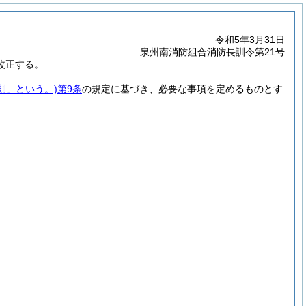
令和5年3月31日
泉州南消防組合消防長訓令第21号
改正する。
則」という。)
第9条
の規定に基づき、必要な事項を定めるものとす