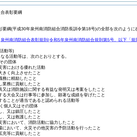
組合表彰要綱
彰要綱(平成30年泉州南消防組合消防長訓令第18号)の全部を次のように
、
泉州南消防組合表彰規則
(令和5年泉州南消防組合規則第5号。以下「規
活動等)
となる活動等は、次のとおりとする。
その団体
災害における優れた活動
大きく向上させたこと
職務に精励したこと
し業務に貢献したこと
具又は消防施設に関する有益な発明又は考案をしたこと
する大会又は行事等に参加し、顕著な成績を挙げたこと
することが適当であると認められる活動等
く個人又はその団体
し、又は鎮圧したこと
し、又は救護したこと
災害において、消防活動に協力したこと
場において、火災その他災害の予防活動を行ったこと
拡充等に貢献したこと