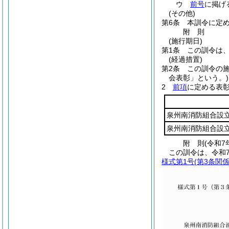
ウ
前号
に掲げ
(その他)
第6条
本訓令に定
附
則
(施行期日)
第1条
この訓令は、
(経過措置)
第2条
この訓令の
会表彰」という。)
2
前項
に定める表
泉州南消防組合設
泉州南消防組合設
附
則
(令和7
この訓令は、令和
様式第1号
(第3条関係