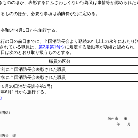
るもののほか、表彰するにふさわしくない行為又は事情等が認められた
めるもののほか、必要な事項は消防長が別に定める。
令和5年4月1日から施行する。
施行の日の前日までに、全国消防長会より勤続30年以上の永年にわたり
されている職員は、
第2条第1号ウ
に規定する活動等が功績と認められ
彰日は次のとおり取り扱うものとする。
職員の区分
立前に全国消防長会表彰された職員
立後に全国消防長会表彰された職員
年5月30日
消防長訓令第3号)
7年6月1日から施行する。
)