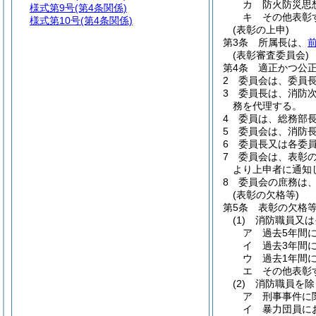
カ
防火防災思
様式第9号
(第4条関係)
キ
その他表彰
様式第10号
(第4条関係)
(表彰の上申)
第3条
所属長は、
(表彰審査委員会)
第4条
適正かつ公
2
委員会は、委員
3
委員長は、消防
務を代理する。
4
委員は、総務部
5
委員会は、消防
6
委員長又は各委
7
委員会は、表彰
より上申者に通知
8
委員会の庶務は
(表彰の欠格等)
第5条
表彰の欠格
(1)
消防職員又は
ア
過去5年間
イ
過去3年間
ウ
過去1年間
エ
その他表彰
(2)
消防職員を除
ア
刑事事件に
イ
暴力団員に