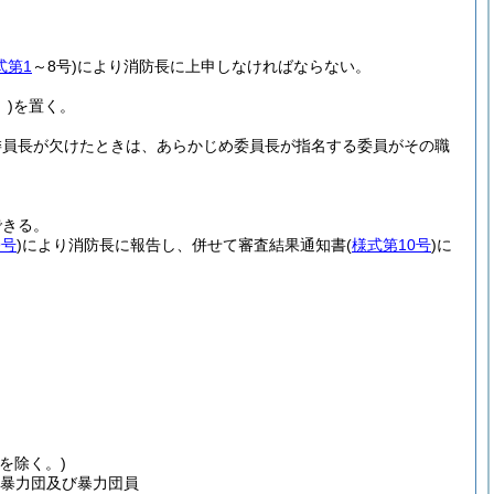
式第1
～8号)
により消防長に上申しなければならない。
)
を置く。
委員長が欠けたときは、あらかじめ委員長が指名する委員がその職
。
できる。
9号
)
により消防長に報告し、併せて審査結果通知書
(
様式第10号
)
に
を除く。)
暴力団及び暴力団員