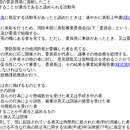
想の普及啓発に貢献したこと
することが適当であると認められる活動等
前条
に規定する活動等があったと認めたときは、速やかに表彰上申書
(
様
正に表彰を行うため、消防本部に表彰審査委員会
(以下「委員会」という。
長及び委員で組織する。
次長の職にある者を充てる。
ただし、委員長に事故があったとき、又は
長、警防部長その他消防長が委嘱した者を充てる。
長の求めに応じ開催され、委員長が代表し、議事その他会務を総理する
員は、上申者その他の者に対し、意見聴取又は資料提出を求めることが
の妥当性について審査し、委員長は、その結果を審査結果報告書
(
様式第
しなければならない。
、総務課総務係が行う。
等は次に掲げるものとする。
その団体
に自らの行為により懲戒処分を受けた者又は手続き中の者
に自らの行為により訓告、厳重注意又は訓諭の措置を受けた者
に分限処分を受けた者
することが不適当と認めるもの
く個人又は団体
関して、現に起訴されている者又は拘禁刑に処された者
(刑の消滅した者
おける不当な行為の防止等に関する法律
(平成3年法律第77号)
に規定する