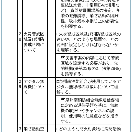
連結送水管、非常用EVの活用な
ど)
、資器材展開場所の決定、各
階の避難誘導、消防活動の困難
性、吸排気や水損防止の必要性
を指導する。
2
火災警戒区
□火災警戒区域及び消防警戒区域の
8
域及び消防
違いや、どのような場面で、どの
警戒区域に
範囲に設定しなければならないか
ついて
を理解する。
災害事案の内容に応じて警戒
区域を設定する必要があり、法
的根拠
(法第23条の2、法第28条)
を指導する。
2
デジタル無
□泉州南消防組合が使用しているデ
9
線機につい
ジタル無線機の取扱いについて理
て
解する。
泉州南消防組合無線通信要領
に定める通信要領を基に、無線
機の取扱いやチャンネルの説
明、使用時の注意点などを指導
する。
3
消防活動空
□どのような防火対象物に消防活動