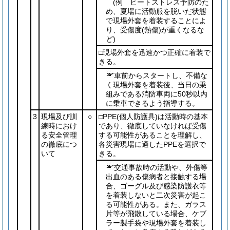
(例 ヒートストレス予防のた
め、夏場に活動服を脱いだ状態
で現場外套を着装することによ
り、受傷度
(熱傷)
が重くなるな
ど)
□現場外套を迅速かつ正確に着装で
きる。
車前からスタートし、不備な
く現場外套を着装後、当日の乗
組みである消防車両に50秒以内
に乗車できるよう指導する。
3
現場及び訓
○
□PPE
(個人防護具)
は活動時の基本
練時におけ
であり、徹底していなければ受傷
る安全管理
する可能性があることを理解し、
の徹底につ
各災害現場に適したPPEを選択で
いて
きる。
交通事故時の活動や、外傷等
出血のある傷病者と接触する場
合、ゴーグル及び感染防護衣等
を着装しないと二次災害が起こ
る可能性がある。また、ガラス
片等が飛散している場合、ケブ
ラー製手袋や現場外套を着装し