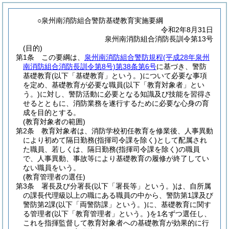
○泉州南消防組合警防基礎教育実施要綱
令和2年8月31日
泉州南消防組合消防長訓令第13号
(目的)
第1条
この要綱は、
泉州南消防組合警防規程
(平成28年泉州
南消防組合消防長訓令第8号)
第38条第6号
に基づき、警防
基礎教育
(以下「基礎教育」という。)
について必要な事項
を定め、基礎教育が必要な職員
(以下「教育対象者」とい
う。)
に対し、警防活動に必要となる知識及び技能を習得さ
せるとともに、消防業務を遂行するために必要な心身の育
成を目的とする。
(教育対象者の範囲)
第2条
教育対象者は、消防学校初任教育を修業後、人事異動
により初めて隔日勤務
(指揮司令課を除く)
として配属され
た職員、若しくは、隔日勤務
(指揮司令課を除く)
の職員
で、人事異動、事故等により基礎教育の履修が終了してい
ない職員をいう。
(教育管理者の選任)
第3条
署長及び分署長
(以下「署長等」という。)
は、自所属
の課長代理級以上の職にある職員の中から、警防第1課及び
警防第2課
(以下「両警防課」という。)
に、基礎教育に関す
る管理者
(以下「教育管理者」という。)
を1名ずつ選任し、
これを指揮監督して教育対象者への基礎教育が効果的に行