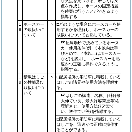
な支点を見つける、若しくは支
点を作成し、ホースの固定措置
を確実に行うことができるよう
指導する。
1
ホースカー
○
□どのような場合にホースカーを使
8
の取扱いに
用するかを理解し、ホースカーの
ついて
取扱いについて習熟している。
配属場所で決めているホース
カー使用条件
(例 3本以内は手
びろめで、4本以上はホースカー
など)
を説明し、ホースカーを迅
速かつ正確に操作できるように
指導する。
1
積載はしご
○
□配属場所の消防車に積載している
9
の性能及び
はしごの諸元や使用方法を理解す
取扱いにつ
る。
いて
はしごの構造、名称、仕様
(最
大伸てい長、最大許容荷重等)
を
理解させ、使用方法
(75°架て
い、逆伸てい等)
を指導する。
□配属場所の消防車に積載している
はしごを、迅速かつ正確に操作す
ることができる。