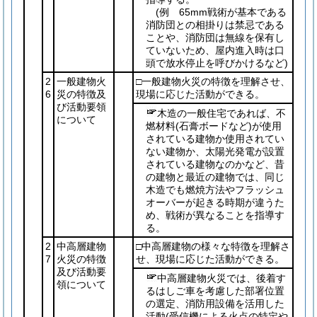
(例 65mm戦術が基本である
消防団との相掛りは禁忌である
ことや、消防団は無線を保有し
ていないため、屋内進入時は口
頭で放水停止を呼びかけるなど)
2
一般建物火
□一般建物火災の特徴を理解させ、
6
災の特徴及
現場に応じた活動ができる。
び活動要領
木造の一般住宅であれば、不
について
燃材料
(石膏ボードなど)
が使用
されている建物か使用されてい
ない建物か、太陽光発電が設置
されている建物なのかなど、昔
の建物と最近の建物では、同じ
木造でも燃焼方法やフラッシュ
オーバーが起きる時期が違うた
め、戦術が異なることを指導す
る。
2
中高層建物
□中高層建物の様々な特徴を理解さ
7
火災の特徴
せ、現場に応じた活動ができる。
及び活動要
中高層建物火災では、後着す
領について
るはしご車を考慮した部署位置
の選定、消防用設備を活用した
活動
(受信機による火点の特定や