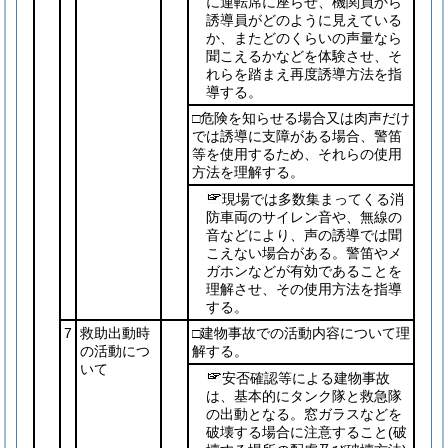
に運転席に座らせ、機関員から
誘導員がどのように見えている
か、またどのくらいの声量なら
聞こえるかなどを体験させ、そ
れらを踏まえ再度誘導方法を指
導する。
□危険を知らせる場合又は肉声だけ
では誘導に支障がある場合、警笛
等を使用するため、それらの使用
方法を理解する。
現場では多数集まってくる消
防車両のサイレン音や、無線の
音などにより、声の誘導では聞
こえない場合がある。警笛やメ
ガホンなどが有効であることを
理解させ、その使用方法を指導
する。
7
救助出動時
□建物事故での活動内容について理
の活動につ
解する。
いて
安否確認等による建物事故
は、基本的にタンク隊と救急隊
の出動となる。窓ガラスなどを
破壊する場合に注意すること
(破