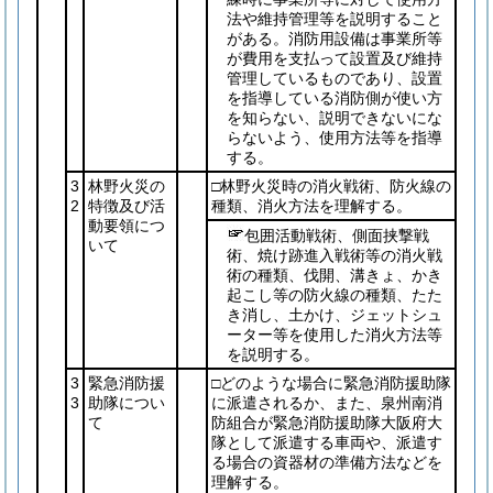
法や維持管理等を説明すること
がある。消防用設備は事業所等
が費用を支払って設置及び維持
管理しているものであり、設置
を指導している消防側が使い方
を知らない、説明できないにな
らないよう、使用方法等を指導
する。
3
林野火災の
□林野火災時の消火戦術、防火線の
2
特徴及び活
種類、消火方法を理解する。
動要領につ
包囲活動戦術、側面挟撃戦
いて
術、焼け跡進入戦術等の消火戦
術の種類、伐開、溝きょ、かき
起こし等の防火線の種類、たた
き消し、土かけ、ジェットシュ
ーター等を使用した消火方法等
を説明する。
3
緊急消防援
□どのような場合に緊急消防援助隊
3
助隊につい
に派遣されるか、また、泉州南消
て
防組合が緊急消防援助隊大阪府大
隊として派遣する車両や、派遣す
る場合の資器材の準備方法などを
理解する。