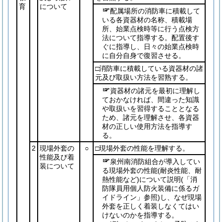
育
について
配属場所の消防車に積載して
いる各資器材の名称、積載場
所、始業点検時等に行う点検方
法について指導する。配置後す
ぐに指導し、日々の始業点検時
に自分自身で復習させる。
□消防車に積載している資器材の諸
元及び取扱い方法を習熟する。
資器材の諸元を最初に理解し
ておかなければ、間違った知識
や取扱いを習得することとなる
ため、諸元を理解させ、各資器
材の正しい使用方法を指導す
る。
2
現場外套の
○
□現場外套の性能を理解する。
性能及び着
泉州南消防組合が導入してい
装について
る現場外套の性能
(耐炎性能、耐
熱性能など)
について説明
(「消
防隊員用個人防火装備に係るガ
イドライン」参照)
し、なぜ現場
外套を正しく着装しなくてはい
けないのかを指導する。