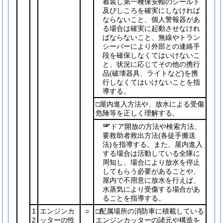
着装し第一種保安帽のシールド
及びしころを確実にしなければ
ならないこと、個人警報器があ
る場合は確実に起動させなけれ
ばならないこと、無線やトラン
シーバーにより外部との連絡手
段を確保しなくてはいけないこ
と、状況に応じてその他の携行
品
(破壊器具、ライトなど)
を携
行しなくてはいけないことを指
導する。
□屋内進入方法や、放水による受傷
危険等を正しく理解する。
ドア開放の方法や検索方法、
要救助者救出方法
(各徒手搬送
法)
を指導する。また、屋内進入
する場合は活動している全隊に
周知し、場合により放水を停止
してもらう必要があることや、
屋内で不用意に放水を行えば、
水蒸気により受傷する場合があ
ることを指導する。
1
エンジンカ
○
□配属場所の消防車に積載している
2
ッターの性
エンジンカッターの諸元や構造を