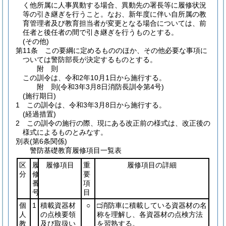
く他所属に人事異動する場合、異動先の署長等に履修状況
等の引き継ぎを行うこと。
なお、新年度に伴い自所属の教
育管理者及び教育担当者が変更となる場合については、前
任者と後任者の間で引き継ぎを行うものとする。
(その他)
第11条
この要綱に定めるもののほか、その他必要な事項に
ついては警防部長が決定するものとする。
附
則
この訓令は、令和2年10月1日から施行する。
附
則
(令和3年3月8日
消防長訓令第4号)
(施行期日)
1
この訓令は、令和3年3月8日から施行する。
(経過措置)
2
この訓令の施行の際、現にある改正前の様式は、改正後の
様式によるものとみなす。
別表
(第6条関係)
警防基礎教育履修項目一覧表
区
履
履修項目
重
履修項目の詳細
分
修
要
番
項
号
目
個
1
積載資器材
○
□消防車に積載している資器材の名
人
の点検要領
称を理解し、各資器材の点検方法
教
及び取扱い
を習熟する。