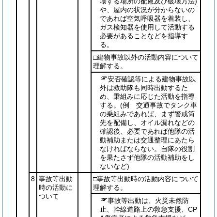
壊する場所の配慮及び破壊方法)
や、屋内の状況が分からないの
であれば空気呼吸器を着装し、
ガス検知器を使用して活動する
必要があることなどを指導す
る。
□建物事故以外の活動内容について
理解する。
安否確認等による建物事故以
外は救助隊も同時出動するた
め、乗組みに応じた活動を指導
する。
(例 交通事故でタンク車
の乗組みであれば、まず警戒筒
先を配備し、オイル漏れなどの
確認後、必要であれば他隊の活
動補助または交通整理にあたら
なければならない。自隊の役割
を果たさず他隊の活動補助をし
ないなど)
8
事故等出動
□事故等出動時の活動内容について
時の活動に
理解する。
ついて
事故等出動は、火災未然防
止、幹線道路上の救急支援、CP