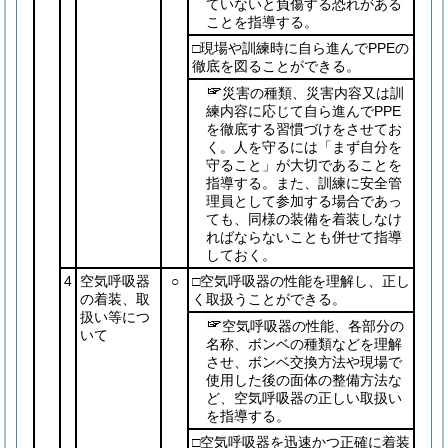
ていないと負傷する恐れがある
ことを指導する。
□現場や訓練時に自ら進んでPPEの
徹底を図ることができる。
災害の種類、災害内容又は訓
練内容に応じて自ら進んでPPE
を徹底する習慣づけをさせてお
く。人を守るには「まず自分を
守ること」が大切であることを
指導する。また、訓練に安全管
理員として参加する場合であっ
ても、同様の装備を着装しなけ
ればならないことも併せて指導
しておく。
4
空気呼吸器
○
□空気呼吸器の性能を理解し、正し
の着装、取
く取扱うことができる。
扱い等につ
空気呼吸器の性能、各部分の
いて
名称、ボンベの種類などを理解
させ、ボンベ交換方法や現場で
使用した後の面体の整備方法な
ど、空気呼吸器の正しい取扱い
を指導する。
□空気呼吸器を迅速かつ正確に着装