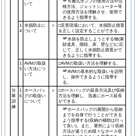
可搬式ポンプの使用方法や点
いて
検方法、ジェットシューター等
の使用方法を理解させ、使用で
きるよう指導する。
1
水損防止に
○
□災害現場において、水損防止措置
4
ついて
を正しく設定することができる。
水損を防止しようとする物
(家
財道具、階段、床、壁など)
に応
じて、正しく水損防止措置がで
きるように指導する。
1
AVMの取扱
□AVMの取扱い方法を理解する。
5
い方法につ
AVMの基本的な取扱いを説明
いて
し、操作できるように指導す
る。
分
1
ホースバッ
○
□ホースバッグの延長方法及び収納
隊
6
グの取扱い
方法を理解し、迅速にホース延長
訓
について
ができる。
練
ホースバッグの展開から収納
までを自身で行うことができる
よう指導する
(収納の補助は行っ
て良い)
。また、署所により収納
方法が違うため様々なホース収