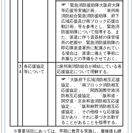
「緊急消防援助隊大阪府大隊
等応援等実施計画」、「泉州南
消防組合緊急消防援助隊、府下
広域応援及び南ブロック応援出
動計画」等を参考とし、緊急消
防援助隊について指導する。ま
た、派遣に伴う資器材の保管場
所の把握や、緊急消防援助隊の
即応隊派遣署所に配属されてい
る場合は、派遣に備えて事前に
衣服などの準備をさせておく。
3
各応援協定
□泉州南消防組合が締結している各
4
等について
応援協定について理解する。
「大阪府下広域消防相互応援
協定」、「南ブロック消防相互
応援協定」、「関西国際空港消
防相互応援協定」、「阪和道・
関空道・京奈和道消防相互応援
協定」、「阪和林野消防相互応
援協定」、その他様々な応援協
定があり、それに基づき出動す
ることがあることを指導する。
※重要項目にあっては、早期に教育を実施し、履修後も継