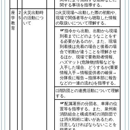
関する事項を指導する。
座
2
火災出動時
□火災現場へ出動した際の初動や、
学
5
の活動につ
現場で関係者等から聴取した情報
教
いて
の取扱いについて理解する。
育
指令から出動、出動から現場
到着までにどのようなことをす
る必要があるのか、また、現場
到着後は先着の場合と後着の場
合で初動が違うことを理解させ
るほか、現場で要救助者情報、
ハズマット
(危険物)
情報などを
入手した場合、どうするか
(重要
情報入手→情報提供者の確保→
分隊長に報告→指揮本部に報告
などの一連の流れ)
を指導する。
□消防団との連携活動について理解
する。
配属署所の分団名、車庫の位
置等を指導する。また、泉州南
消防組合と構成市町の消防団で
は消火戦術に違いがあるため、
注意しなければならないことを
指導する。