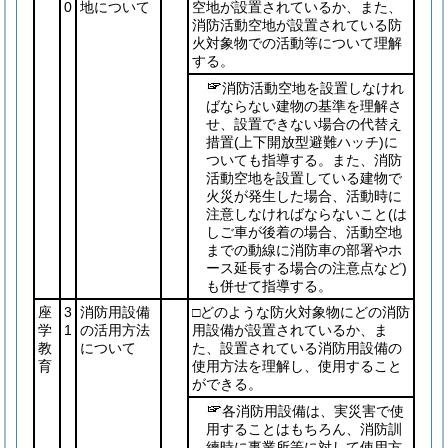
0
地について
空地が設置されているか、また、
消防活動空地が設置されている防
火対象物での活動等について理解
する。
消防活動空地を設置しなけれ
ばならない建物の基準を理解さ
せ、設置できない場合の代替え
措置
(上下開放型避難ハッチ)
に
ついても指導する。また、消防
活動空地を設置している建物で
火災が発生した場合、活動時に
注意しなければならないこと
(は
しご車が後着の場合、活動空地
までの動線に消防車の部署やホ
ース延長する場合の注意点など)
も併せて指導する。
座
3
消防用設備
□どのような防火対象物にどの消防
学
1
の活用方法
用設備が設置されているか、ま
教
について
た、設置されている消防用設備の
育
使用方法を理解し、使用すること
ができる。
各消防用設備は、実災害で使
用することはもちろん、消防訓
練時に事業所等に対して使用方