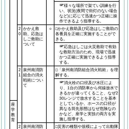
様々な場所で架てい訓練を行
い、状況
(夜間で街灯のない場合
など)
に応じて迅速かつ正確に操
作できるよう指導する。
2
かかえ救
○
□かかえ救助及び応急はしご救助の
0
助、応急は
各番員を正確に実施することがで
しご救助に
きる。
ついて
応急はしごは火災救助で有効
な救助方法のため、現場で迅速
かつ正確に実施できるよう指導
する。
2
泉州南消防
□「泉州南消防組合消火戦術」を理
1
組合の消火
解する。
戦術につい
消火栓の口径及び水圧によ
て
り、1台の消防車から何線放水で
きるかが違ってくること、なぜ2
30レンジで放水することを基本
としているか、ホースの口径が
座
異なる筒先形態はなぜ危険なの
学
かなど、座学と実技の両方を実
教
施し指導する。
育
2
泉州南消防
□災害の種類や規模によって出動隊