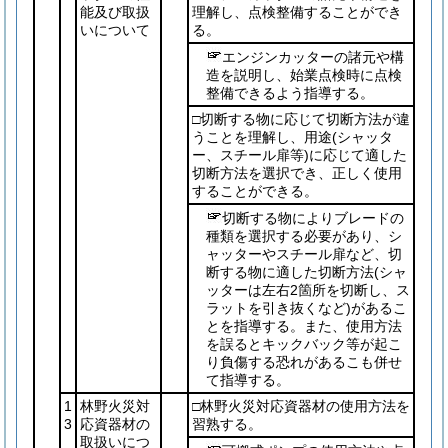
能及び取扱
理解し、点検整備することができ
いについて
る。
エンジンカッターの諸元や構
造を説明し、始業点検時に点検
整備できるよう指導する。
□切断する物に応じて切断方法が違
うことを理解し、用途
(シャッタ
ー、スチール扉等)
に応じて適した
切断方法を選択でき、正しく使用
することができる。
切断する物によりブレードの
種類を選択する必要があり、シ
ャッターやスチール扉など、切
断する物に適した切断方法
(シャ
ッターは左右2箇所を切断し、ス
ラットを引き抜くなど)
があるこ
とを指導する。また、使用方法
を誤るとキックバック等が起こ
り負傷する恐れがあるこも併せ
て指導する。
1
林野火災対
□林野火災対応資器材の使用方法を
3
応資器材の
習熟する。
取扱いにつ