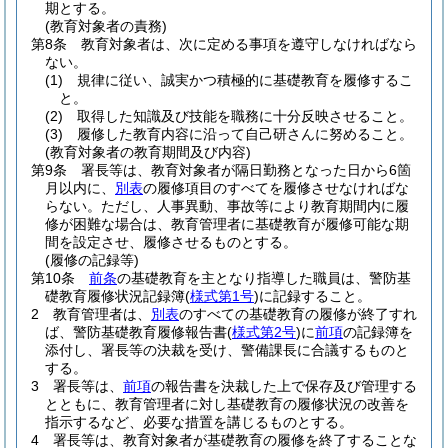
期とする。
(教育対象者の責務)
第8条
教育対象者は、次に定める事項を遵守しなければなら
ない。
(1)
規律に従い、誠実かつ積極的に基礎教育を履修するこ
と。
(2)
取得した知識及び技能を職務に十分反映させること。
(3)
履修した教育内容に沿って自己研さんに努めること。
(教育対象者の教育期間及び内容)
第9条
署長等は、教育対象者が隔日勤務となった日から6箇
月以内に、
別表
の履修項目のすべてを履修させなければな
らない。
ただし、人事異動、事故等により教育期間内に履
修が困難な場合は、教育管理者に基礎教育が履修可能な期
間を設定させ、履修させるものとする。
(履修の記録等)
第10条
前条
の基礎教育を主となり指導した職員は、警防基
礎教育履修状況記録簿
(
様式第1号
)
に記録すること。
2
教育管理者は、
別表
のすべての基礎教育の履修が終了すれ
ば、警防基礎教育履修報告書
(
様式第2号
)
に
前項
の記録簿を
添付し、署長等の決裁を受け、警備課長に合議するものと
する。
3
署長等は、
前項
の報告書を決裁した上で保存及び管理する
とともに、教育管理者に対し基礎教育の履修状況の改善を
指示するなど、必要な措置を講じるものとする。
4
署長等は、教育対象者が基礎教育の履修を終了することな