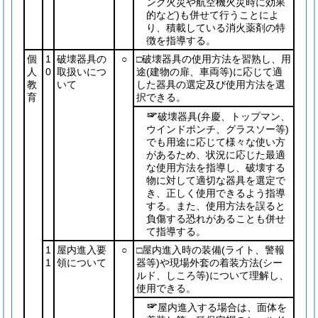
ンク火災や航空機火災時に効果
的など)
も併せて行うことによ
り、積載している消火薬剤の特
徴を指導する。
個
1
破壊器具の
○
□破壊器具の使用方法を習熟し、用
人
0
取扱いにつ
途
(建物の扉、車両等)
に応じて適
教
いて
した器具の選定及び使用方法を選
育
択できる。
破壊器具
(弁慶、トップマン、
ウインドポンチ、グラスソー等)
でも用途に応じて様々な使い方
があるため、状況に応じた最適
な使用方法を指導し、破壊する
物に対して適切な器具を選定で
き、正しく使用できるよう指導
する。また、使用方法を誤ると
負傷する恐れがあることも併せ
て指導する。
1
屋内進入要
○
□屋内進入時の装備
(ライト、警報
1
領について
器等)
や現場外套の着装方法
(シー
ルド、しころ等)
について理解し、
使用できる。
屋内進入する場合は、面体を