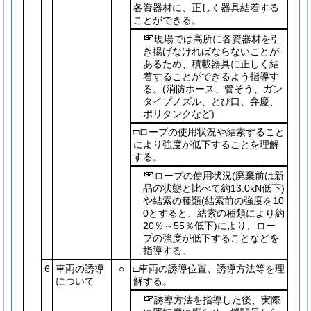
各資器材に、正しく器具結着する
ことができる。
現場では高所に各資器材を引
き揚げなければならないことが
あるため、積載器具に正しく結
着することができるよう指導す
る。
(消防ホース、管そう、ガン
タイプノズル、とび口、弁慶、
ポリタンクなど)
□ロープの使用状況や結索すること
により強度が低下することを理解
する。
ロープの使用状況
(廃棄前は新
品の状態と比べて約13.0kN低下)
や結索の種類
(結索前の強度を10
0とすると、結索の種類により約
20％～55％低下)
により、ロー
プの強度が低下することなどを
指導する。
6
車両の誘導
○
□車両の誘導位置、誘導方法等を理
について
解する。
誘導方法を指導した後、実際