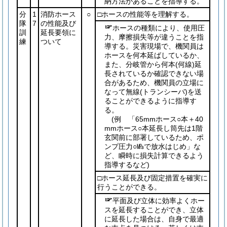
納方法があることを指導する。
分
1
消防ホース
○
□ホースの性能等を理解する。
隊
7
の性能及び
ホースの種類により、使用圧
訓
延長要領に
力、摩擦損失等が違うことを指
練
ついて
導する。災害現場で、機関員は
ホースを何本延ばしているか、
また、分岐管から何本
(何線)
延
長されているか確認できない場
合があるため、機関員の立場に
なって無線
(トランシーバ)
を送
ることができるように指導す
る。
(例 「65mmホース○本＋40
mmホース○本延長し筒先は1階
玄関前に部署しているため、ポ
ンプ圧力○㎫で放水はじめ」な
ど、瞬時に損失計算できるよう
指導するなど)
□ホース延長及び固定措置を確実に
行うことができる。
平面及び立体に効率よくホー
スを延長することができ、立体
に延長した場合は、自身で最適