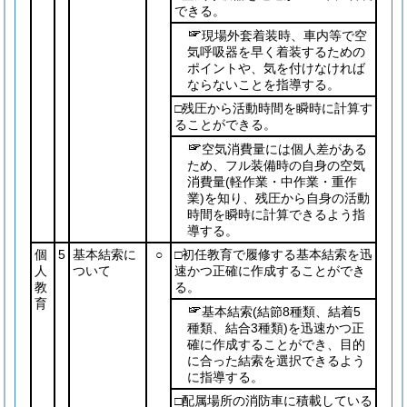
できる。
現場外套着装時、車内等で空
気呼吸器を早く着装するための
ポイントや、気を付けなければ
ならないことを指導する。
□残圧から活動時間を瞬時に計算す
ることができる。
空気消費量には個人差がある
ため、フル装備時の自身の空気
消費量
(軽作業・中作業・重作
業)
を知り、残圧から自身の活動
時間を瞬時に計算できるよう指
導する。
個
5
基本結索に
○
□初任教育で履修する基本結索を迅
人
ついて
速かつ正確に作成することができ
教
る。
育
基本結索
(結節8種類、結着5
種類、結合3種類)
を迅速かつ正
確に作成することができ、目的
に合った結索を選択できるよう
に指導する。
□配属場所の消防車に積載している