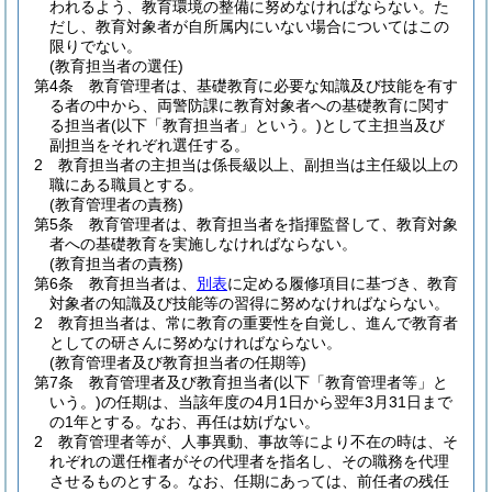
われるよう、教育環境の整備に努めなければならない。
た
だし、教育対象者が自所属内にいない場合についてはこの
限りでない。
(教育担当者の選任)
第4条
教育管理者は、基礎教育に必要な知識及び技能を有す
る者の中から、両警防課に教育対象者への基礎教育に関す
る担当者
(以下「教育担当者」という。)
として主担当及び
副担当をそれぞれ選任する。
2
教育担当者の主担当は係長級以上、副担当は主任級以上の
職にある職員とする。
(教育管理者の責務)
第5条
教育管理者は、教育担当者を指揮監督して、教育対象
者への基礎教育を実施しなければならない。
(教育担当者の責務)
第6条
教育担当者は、
別表
に定める履修項目に基づき、教育
対象者の知識及び技能等の習得に努めなければならない。
2
教育担当者は、常に教育の重要性を自覚し、進んで教育者
としての研さんに努めなければならない。
(教育管理者及び教育担当者の任期等)
第7条
教育管理者及び教育担当者
(以下「教育管理者等」と
いう。)
の任期は、当該年度の4月1日から翌年3月31日まで
の1年とする。
なお、再任は妨げない。
2
教育管理者等が、人事異動、事故等により不在の時は、そ
れぞれの選任権者がその代理者を指名し、その職務を代理
させるものとする。
なお、任期にあっては、前任者の残任