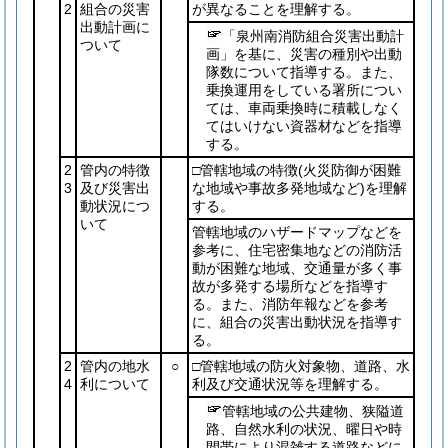
2
組合の災害
が異なることを理解する。
出動計画に
「泉州南消防組合災害出動計
ついて
画」を基に、災害の種別や出動
隊数について指導する。また、
乗換運用をしている署所につい
ては、車両乗換時に積載しなく
てはいけない資器材などを指導
する。
2
管内の特徴
□管轄地域の特徴
(火災防御が困難
3
及び災害出
な地域や事故多発地域など)
を理解
動状況につ
する。
いて
管轄地域のハザードマップなどを
参考に、住宅密集地などの消防活
動が困難な地域、交通量が多く事
故が多発する場所などを指導す
る。また、消防年報などを参考
に、組合の災害出動状況を指導す
る。
2
管内の地水
○
□管轄地域の防火対象物、道路、水
4
利について
利及び交通状況等を理解する。
管轄地域の公共建物、狭隘道
路、自然水利の状況、曜日や時
間帯により混雑する道路などに