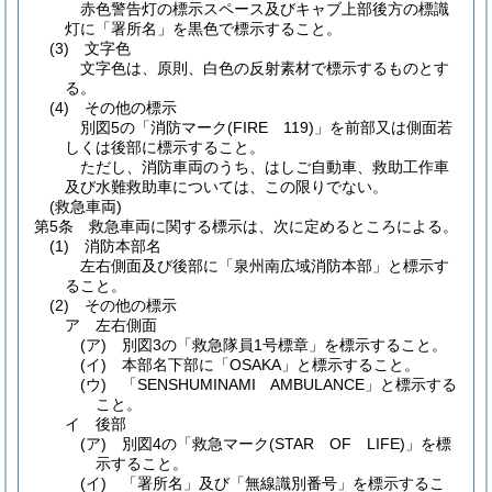
赤色警告灯の標示スペース及びキャブ上部後方の標識
灯に「署所名」を黒色で標示すること。
(3)
文字色
文字色は、原則、白色の反射素材で標示するものとす
る。
(4)
その他の標示
別図5の「消防マーク
(FIRE 119)
」を前部又は側面若
しくは後部に標示すること。
ただし、消防車両のうち、はしご自動車、救助工作車
及び水難救助車については、この限りでない。
(救急車両)
第5条
救急車両に関する標示は、次に定めるところによる。
(1)
消防本部名
左右側面及び後部に「泉州南広域消防本部」と標示す
ること。
(2)
その他の標示
ア
左右側面
(ア)
別図3の「救急隊員1号標章」を標示すること。
(イ)
本部名下部に「OSAKA」と標示すること。
(ウ)
「SENSHUMINAMI AMBULANCE」と標示する
こと。
イ
後部
(ア)
別図4の「救急マーク
(STAR OF LIFE)
」を標
示すること。
(イ)
「署所名」及び「無線識別番号」を標示するこ