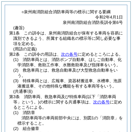
○泉州南消防組合消防車両等の標示に関する要綱
令和2年4月1日
泉州南消防組合消防長訓令第6号
(趣旨)
第1条
この訓令は、泉州南消防組合が保有する車両を容易に
識別できるよう、所属する組織名の標示等に関し必要な事
項を定める。
(用語の定義)
第2条
この訓令の用語は、
次の各号
に定めるところによる。
(1)
消防車両とは、消防ポンプ自動車、はしご自動車、化
学消防車、救助工作車、水難救助車及び指揮車をいう。
(2)
救急車両とは、救急自動車及び大型救急自動車をい
う。
(3)
特殊車両とは、広報車、資器材搬送車、水槽車、泡原
液搬送車、その他特殊な機能を有する車両等をいう。
(共通事項)
第3条
消防車両、救急車両及び特殊車両
(以下「消防車両
等」という。)
の標示に関する共通事項は、
次の各号
に定め
るところによる。
(1)
消防章
消防車両等の車両前部中央には、別図1の「消防章」を
標示すること。
(2)
組合徽章