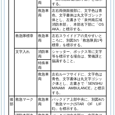
両
する。
救急車
左右両側面後部に、文字色は青
両
色、文字書体は丸文字ゴシック
体とし、左書きで「泉州南広域
消防本部」、本部名下部に「OS
AKA」と標示する。
救急隊標章
救急車
左右スライドドアの見やすいと
両
ころに、別図3の「救急隊員1号
標章」を標示する。
文字入れ
消防車
シャッター、ボックス等に文字
両
等を標示する場合は、警備課と
協議すること。
特殊車
両
救急車
左右ルーフサイドに、文字色は
両
青色、文字書体は丸文字ゴシッ
ク体とし、左書きで「SENSHU
MINAMI AMBULANCE」と標示
する。
後
救急マーク
救急車
バックドア上部中央に、別図4の
部
両
「救急マーク
(STAR OF LIF
E)
」を標示する。