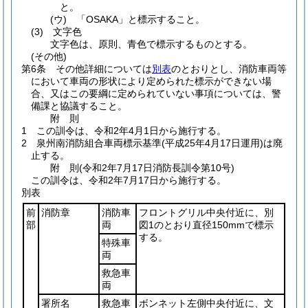
と。
(ウ)
「OSAKA」と標示すること。
(3)
文字色
文字色は、原則、青色で標示するものとする。
(その他)
第6条
その他詳細については
別表
のとおりとし、消防車両等
において車両の形状により定められた標示ができない場
合、又はこの要綱に定められていない事項については、警
備課と協議すること。
附
則
1
この訓令は、令和2年4月1日から施行する。
2
泉州南消防組合車両標示基準
(平成25年4月17日運用)
は廃
止する。
附
則
(令和2年7月17日
消防長訓令第10号)
この訓令は、令和2年7月17日から施行する。
別表
前
消防章
消防車
フロントグリル中央付近に、別
部
両
図1のとおり直径150mmで標示
する。
特殊車
両
救急車
両
署所名
救急車
ボンネット左側中央付近に、文