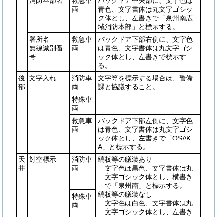
消防本部名
救急車
バックドア中央部に、文字色は
両
青色、文字書体は丸文字ゴシッ
ク体とし、左書きで「泉州南広
域消防本部」と標示する。
署所名
救急車
バックドア下部右側に、文字色
無線識別番
両
は青色、文字書体は丸文字ゴシ
号
ック体とし、左書きで標示す
る。
後
文字入れ
消防車
文字等を標示する場合は、警備
部
両
課と協議すること。
特殊車
両
救急車
バックドア下部左側に、文字色
両
は青色、文字書体は丸文字ゴシ
ック体とし、左書きで「OSAK
A」と標示する。
天
対空標示
消防車
縞板等の艤装あり
井
両
文字色は黒色、文字書体は丸
文字ゴシック体とし、横書き
で「泉州南」と標示する。
縞板等の艤装なし
特殊車
文字色は白色、文字書体は丸
両
文字ゴシック体とし、左書き