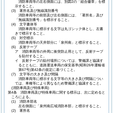
消防車両等の左右側面には、別図2の「組合徽章」を標
示すること。
(3)
署所名及び無線識別番号
消防車両等の前部及び左右側面には、「署所名」及び
「無線識別番号」を標示すること。
(4)
文字書体等
消防車両等に標示する文字は丸ゴシック体とし、左書
きで標示すること。
(5)
対空標示
消防車両等の天井部分に「泉州南」と標示すること。
(6)
反射テープ
ア
消防車両等の外周に衝突防止用として、反射テープ
を貼付すること。
イ
反射テープの貼付場所については、警備課と協議す
るとともに、道路運送車両の保安基準
(昭和26年運輸省
第67号)
第42条の規定に基づくこと。
(7)
文字等の大きさ及び間隔
消防車両等に標示する文字等の大きさ及び間隔につい
ては、車種等により異なるため警備課と協議すること。
(消防車両及び特殊車両)
第4条
消防車両及び特殊車両に関する標示は、次に定めると
ころによる。
(1)
消防本部名
左右側面に「泉州南広域消防本部」と標示すること。
(2)
署所名