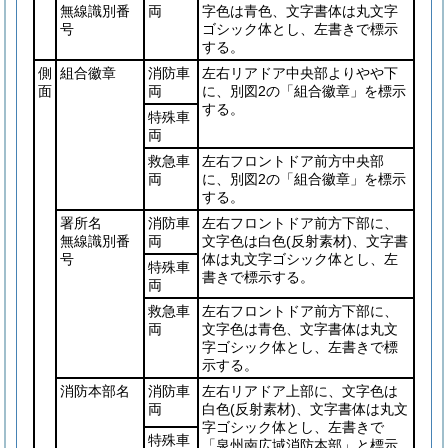
無線識別番
両
字色は青色、文字書体は丸文字
号
ゴシック体とし、左書きで標示
する。
側
組合徽章
消防車
左右リアドア中央部よりやや下
面
両
に、別図2の「組合徽章」を標示
する。
特殊車
両
救急車
左右フロントドア前方中央部
両
に、別図2の「組合徽章」を標示
する。
署所名
消防車
左右フロントドア前方下部に、
無線識別番
両
文字色は白色
(反射素材)
、文字書
号
体は丸文字ゴシック体とし、左
特殊車
書きで標示する。
両
救急車
左右フロントドア前方下部に、
両
文字色は青色、文字書体は丸文
字ゴシック体とし、左書きで標
示する。
消防本部名
消防車
左右リアドア上部に、文字色は
両
白色
(反射素材)
、文字書体は丸文
字ゴシック体とし、左書きで
特殊車
「泉州南広域消防本部」と標示