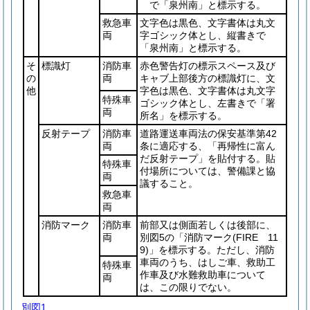
で「泉州南」と標示する。
救急車
文字色は黒色、文字書体は丸文
両
字ゴシック体とし、縦書きで
「泉州南」と標示する。
そ
標識灯
消防車
赤色警告灯の標示スペース及び
の
両
キャブ上部後方の標識灯に、文
他
字色は黒色、文字書体は丸文字
特殊車
ゴシック体とし、左書きで「署
両
所名」を標示する。
反射テープ
消防車
道路運送車両法の保安基準第42
両
条に適応する、「再帰性に富ん
だ反射テープ」を貼付する。貼
特殊車
付場所については、警備課と協
両
議すること。
救急車
両
消防マーク
消防車
前部又は側面若しくは後部に、
両
別図5の「消防マーク
(FIRE 11
9)
」を標示する。ただし、消防
車両のうち、はしご車、救助工
特殊車
作車及び水難救助車について
両
は、この限りでない。
別図1