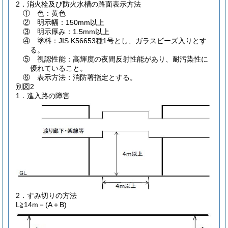
2．消火栓及び防火水槽の路面表示方法
① 色：黄色
② 明示幅：150mm以上
③ 明示厚み：1.5mm以上
④ 塗料：JIS K56653種1号とし、ガラスビーズ入りとす
る。
⑤ 視認性能：高輝度の夜間反射性能があり、耐汚染性に
優れていること。
⑥ 表示方法：消防署指定とする。
別図2
1．進入路の障害
2．すみ切りの方法
L≧14m－(A＋B)