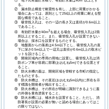
① 地下式有蓋貯水槽で、有効貯水量は40m
以上とす
る。
② 漏水防止構造で耐震性を有し、上部に荷重がかかる
場合にあっては、原則として25t以上の荷重に耐える堅
固な構造であること。
③ 吸管投入孔は、その一辺の長さ又は直径が0.6m以上
であること。
3
④ 有効貯水量が40m
を超える場合、吸管投入孔は2箇
所以上とすること。また、吸管投入孔が設置できない
場合は、採水口を設置するものとする。
⑤ 地盤面からの落差は4.5m以下とし、吸管投入孔の直
下に深さ0.5m以上で一辺又は直径が0.6m以上の取水ピ
ットを設けること。
⑥ 開発区域内の専用の用地に設置し、吸管投入孔は消
防ポンプ車が容易に部署
(おおむね5m)
できる位置とす
ること。
⑦ 防火水槽の蓋は、開発区域を管轄する市町の指定し
たものとする。
⑧ 防火水槽は、その直近
(おおむね5m以内)
に所在を示
す標識を開発者が掲出すること。
⑨ 防火水槽は、その所在が明確に識別できるように蓋
の外側を黄色塗装すること。
⑩ 防火水槽には、補水弁を設置すること。ただし、消
防署長が設置の必要が無いと認める場合にあってはこ
の限りではない。