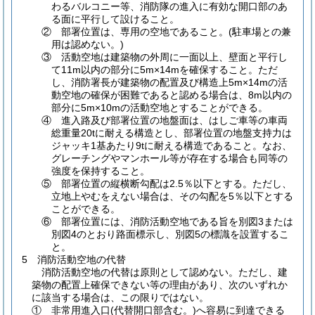
わるバルコニー等、消防隊の進入に有効な開口部のあ
る面に平行して設けること。
② 部署位置は、専用の空地であること。
(駐車場との兼
用は認めない。)
③ 活動空地は建築物の外周に一面以上、壁面と平行し
て11m以内の部分に5m×14mを確保すること。ただ
し、消防署長が建築物の配置及び構造上5m×14mの活
動空地の確保が困難であると認める場合は、8m以内の
部分に5m×10mの活動空地とすることができる。
④ 進入路及び部署位置の地盤面は、はしご車等の車両
総重量20tに耐える構造とし、部署位置の地盤支持力は
ジャッキ1基あたり9tに耐える構造であること。なお、
グレーチングやマンホール等が存在する場合も同等の
強度を保持すること。
⑤ 部署位置の縦横断勾配は2.5％以下とする。ただし、
立地上やむをえない場合は、その勾配を5％以下とする
ことができる。
⑥ 部署位置には、消防活動空地である旨を別図3または
別図4のとおり路面標示し、別図5の標識を設置するこ
と。
5 消防活動空地の代替
消防活動空地の代替は原則として認めない。ただし、建
築物の配置上確保できない等の理由があり、次のいずれか
に該当する場合は、この限りではない。
① 非常用進入口
(代替開口部含む。)
へ容易に到達できる