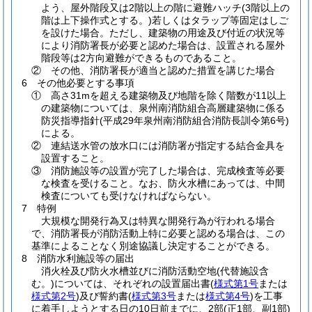
よう、屋外階段又は2階以上の階に避難ハッチ
(3階以上の
階は上下操作式とする。)
若しくはタラップ等固定はしご
を設けた場合。ただし、建築物の用途及び付近の状況等
により消防署長が必要と認めた場合は、設置される屋外
階段等は2方向避難ができるものであること。
② その他、消防署長が適当と認めた措置を講じた場合
6 その他必要とする事項
① 高さ31mを超える建築物及び地階を除く階数が11以上
の建築物については、泉州南消防組合高層建築物に係る
防災指導指針
(平成29年泉州南消防組合消防長訓令第6号)
による。
② 連結送水管の放水口には消防署が指定する結合金具を
設置すること。
③ 消防施設等の設置が完了した場合は、完成検査等必要
な検査を受けること。なお、防火水槽にあっては、中間
検査についても受けなければならない。
7 特例
大規模な開発行為又は特異な開発行為が行われる場合
で、消防署長が消防活動上特に必要と認める場合は、この
基準によることなく別途協議し決定することができる。
8 消防水利施設等の届出
消火栓及び防火水槽並びに消防活動空地
(代替施設含
む。)
については、それぞれの設置届出書
(
様式第1号
または
様式第2号
)
及び誓約書
(
様式第3号
または
様式第4号
)
を工事
に着手しようとする日の10日前までに、2部
(正1部、副1部)