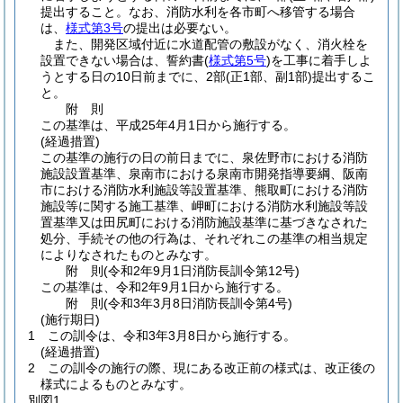
提出すること。なお、消防水利を各市町へ移管する場合
は、
様式第3号
の提出は必要ない。
また、開発区域付近に水道配管の敷設がなく、消火栓を
設置できない場合は、誓約書
(
様式第5号
)
を工事に着手しよ
うとする日の10日前までに、2部
(正1部、副1部)
提出するこ
と。
附
則
この基準は、平成25年4月1日から施行する。
(経過措置)
この基準の施行の日の前日までに、泉佐野市における消防
施設設置基準、泉南市における泉南市開発指導要綱、阪南
市における消防水利施設等設置基準、熊取町における消防
施設等に関する施工基準、岬町における消防水利施設等設
置基準又は田尻町における消防施設基準に基づきなされた
処分、手続その他の行為は、それぞれこの基準の相当規定
によりなされたものとみなす。
附
則
(令和2年9月1日
消防長訓令第12号)
この基準は、令和2年9月1日から施行する。
附
則
(令和3年3月8日
消防長訓令第4号)
(施行期日)
1
この訓令は、令和3年3月8日から施行する。
(経過措置)
2
この訓令の施行の際、現にある改正前の様式は、改正後の
様式によるものとみなす。
別図1