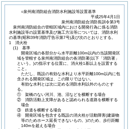
○泉州南消防組合消防水利施設等設置基準
平成25年4月1日
泉州南消防組合消防長訓令第3号
泉州南消防組合の管轄区域内における開発行為に係る消防
水利施設等の設置基準及び施工方法等については、消防水利
の基準
(昭和39年消防庁告示第7号)
及び次のとおりとする。
1 消火栓
(1)
基準
開発区域の各部分から水平距離100m以内の当該開発区
域を管轄する泉州南消防組合の各消防署
(以下「消防署」
という。)
の指示する位置に、消火栓1基以上を設置する
こと。
ただし、既設の有効な水利より水平距離100m以内に包
含される開発区域は、この限りではない。
有効な水利とは次に定める消防水利以外のものとす
る。
① 架橋のない河川、池、沼などを横断する場合
② 消防活動上支障があると認められる道路を横断する
場合
③ 鉄道を横断する場合
④ 開発区域を包含する既設の消火栓が活動障害
(建築物
等のためホース延長できないもの。)
のため、歩行距離
140mを超える場合