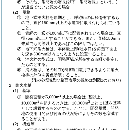
⑤ その他、消防署の署長
(以下「消防署長」という。)
が適当でないと認める場合
(2)
規格
① 地下式消火栓を原則とし、呼称65の口径を有するも
ので、直径150mm以上の水道管に取り付けられている
こと。
② 管網の一辺が180m以下に配管されている場合は、直
径75mm以上とすることができる。また、直径150mm
未満でも同等以上であればこの限りではない。
③ 地下式消火栓は、本体最上部
(吐水口)
を鉄蓋下面よ
り深さ500mm以内になるように設置すること。
④ 消火栓の型式は、開発区域が所在する市町が指定し
たものとする。
⑤ 消火栓は、その所在が明確に識別できるように消火
栓枠の外側を黄色塗装すること。
(消火栓標識及び路面表示の規格は別図1のとおり)
2 防火水槽
(1)
基準
2
① 開発面積が5,000m
以上の場合は1基以上、
2
2
10,000m
を超えるときは、10,000m
ごとに1基を基準
として設置するものとする。ただし、開発規模、開発
地の使用目的及び付近の状況等によりその数を増減す
ることがある。
(2)
構造等
3