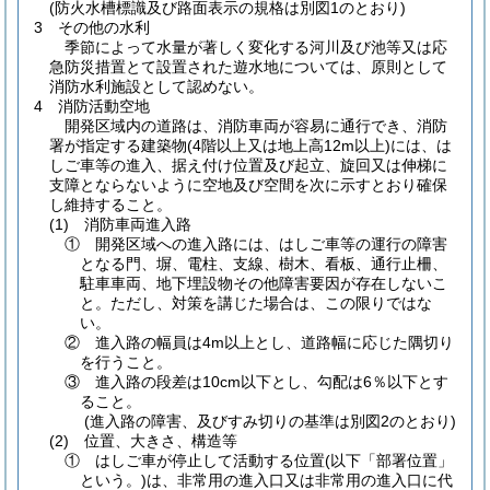
(防火水槽標識及び路面表示の規格は別図1のとおり)
3 その他の水利
季節によって水量が著しく変化する河川及び池等又は応
急防災措置とて設置された遊水地については、原則として
消防水利施設として認めない。
4 消防活動空地
開発区域内の道路は、消防車両が容易に通行でき、消防
署が指定する建築物
(4階以上又は地上高12m以上)
には、は
しご車等の進入、据え付け位置及び起立、旋回又は伸梯に
支障とならないように空地及び空間を次に示すとおり確保
し維持すること。
(1)
消防車両進入路
① 開発区域への進入路には、はしご車等の運行の障害
となる門、塀、電柱、支線、樹木、看板、通行止柵、
駐車車両、地下埋設物その他障害要因が存在しないこ
と。ただし、対策を講じた場合は、この限りではな
い。
② 進入路の幅員は4m以上とし、道路幅に応じた隅切り
を行うこと。
③ 進入路の段差は10cm以下とし、勾配は6％以下とす
ること。
(進入路の障害、及びすみ切りの基準は別図2のとおり)
(2)
位置、大きさ、構造等
① はしご車が停止して活動する位置
(以下「部署位置」
という。)
は、非常用の進入口又は非常用の進入口に代