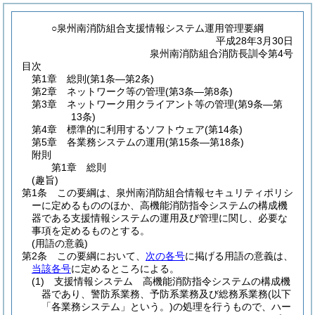
○泉州南消防組合支援情報システム運用管理要綱
平成28年3月30日
泉州南消防組合消防長訓令第4号
目次
第1章
総則
(第1条―第2条)
第2章
ネットワーク等の管理
(第3条―第8条)
第3章
ネットワーク用クライアント等の管理
(第9条―第
13条)
第4章
標準的に利用するソフトウェア
(第14条)
第5章
各業務システムの運用
(第15条―第18条)
附則
第1章
総則
(趣旨)
第1条
この要綱は、泉州南消防組合情報セキュリティポリシ
ーに定めるもののほか、高機能消防指令システムの構成機
器である支援情報システムの運用及び管理に関し、必要な
事項を定めるものとする。
(用語の意義)
第2条
この要綱において、
次の各号
に掲げる用語の意義は、
当該各号
に定めるところによる。
(1)
支援情報システム 高機能消防指令システムの構成機
器であり、警防系業務、予防系業務及び総務系業務
(以下
「各業務システム」という。)
の処理を行うもので、ハー