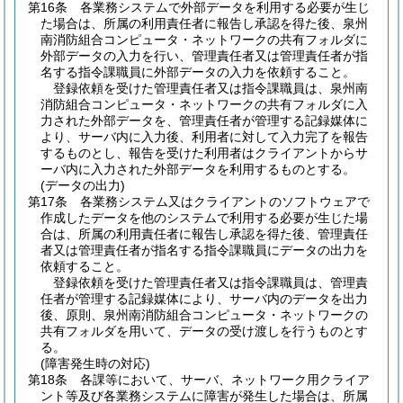
第16条
各業務システムで外部データを利用する必要が生じ
た場合は、所属の利用責任者に報告し承認を得た後、泉州
南消防組合コンピュータ・ネットワークの共有フォルダに
外部データの入力を行い、管理責任者又は管理責任者が指
名する指令課職員に外部データの入力を依頼すること。
登録依頼を受けた管理責任者又は指令課職員は、泉州南
消防組合コンピュータ・ネットワークの共有フォルダに入
力された外部データを、管理責任者が管理する記録媒体に
より、サーバ内に入力後、利用者に対して入力完了を報告
するものとし、報告を受けた利用者はクライアントからサ
ーバ内に入力された外部データを利用するものとする。
(データの出力)
第17条
各業務システム又はクライアントのソフトウェアで
作成したデータを他のシステムで利用する必要が生じた場
合は、所属の利用責任者に報告し承認を得た後、管理責任
者又は管理責任者が指名する指令課職員にデータの出力を
依頼すること。
登録依頼を受けた管理責任者又は指令課職員は、管理責
任者が管理する記録媒体により、サーバ内のデータを出力
後、原則、泉州南消防組合コンピュータ・ネットワークの
共有フォルダを用いて、データの受け渡しを行うものとす
る。
(障害発生時の対応)
第18条
各課等において、サーバ、ネットワーク用クライア
ント等及び各業務システムに障害が発生した場合は、所属