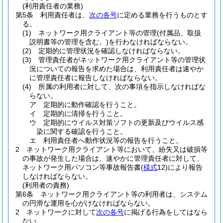
(利用責任者の業務)
第5条
利用責任者は、
次の各号
に定める業務を行うものとす
る。
(1)
ネットワーク用クライアント等の管理
(付属品、取扱
説明書等の管理を含む。)
を行わなければならない。
(2)
定期的に管理状況を確認しなければならない。
(3)
管理責任者がネットワーク用クライアント等の管理状
況についての報告を求めた場合は、利用責任者は速やか
に管理責任者に報告しなければならない。
(4)
所属の利用者に対して、次の事項を指示しなければな
らない。
ア
定期的に動作確認を行うこと。
イ
定期的に清掃を行うこと。
ウ
定期的にウイルス対策ソフトの更新及びウイルス感
染に関する確認を行うこと。
エ
利用責任者へ動作状況等の報告を行うこと。
2
ネットワーク用クライアント等において、紛失又は破損等
の事故が発生した場合は、速やかに管理責任者に対して、
ネットワーク用パソコン等事故報告書
(
様式
12)
により報告
しなければならない。
(利用者の責務)
第6条
ネットワーク用クライアント等の利用者は、システム
の円滑な運用を心がけなければならない。
2
ネットワークに対して
次の各号
に掲げる行為をしてはなら
ない。