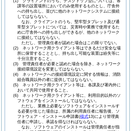
(1)
クライアントのうち、デスクトップ型については、各
課等の設置場所においてのみ使用するものとし、庁舎外
への持ち出し、並びに他のネットワークシステムに接続
してはならない。
なお、クライアントのうち、堅牢型タブレット及び通
常型タブレットについては、災害時や業務で使用するた
めに庁舎外への持ち出しができるが、他のネットワーク
に接続してはならない。
ただし、管理責任者が認めた場合はこの限りでない。
(2)
ネットワーク用クライアント等はできるだけ安全な場
所に保管することとし、持ち出し可能な装置は紛失等に
十分注意すること。
(3)
管理責任者が必要と認めた場合を除き、ネットワーク
接続環境設定を変更してはならない。
(4)
ネットワークへの接続環境設定に関する情報は、消防
組合職員以外の者に提供してはならない。
(5)
ネットワーク用クライアント等は、各課及び署内外に
おいて共同で使用すること。
(6)
ネットワーク用クライアント等に、利用目的以外のソ
フトウェアをインストールしてはならない。
ただし、業務上必要なソフトウェアをインストールす
る必要が生じた場合は、所属の利用責任者に報告後、ソ
フトウェア・インストール申請書
(
様式
13)
により管理責
任者に申請し、承認を得なければならない。
なお、ソフトウェアのインストールは管理責任者が指