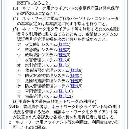
応窓口になること。
(3)
ネットワーク用クライアントの定期保守及び緊急保守
の対応窓口になること。
(4)
ネットワークに接続されるパーソナル・コンピュータ
の基本設定又は基本設定に関する指示を行うこと。
(5)
ネットワーク用クライアント等を利用するための認証
番号を利用者に割り当てるとともに、各業務システムの
認証番号等管理台帳を次のとおりを作成すること。
ア
火災統計システム
(
様式
1)
イ
救急統計システム
(
様式
2)
ウ
救助統計システム
(
様式
3)
エ
災害管理システム
(
様式
4)
オ
水利管理システム
(
様式
5)
カ
救命講習会管理システム
(
様式
6)
キ
防火対象物管理システム
(
様式
7)
ク
危険物施設管理システム
(
様式
8)
ケ
防火管理者管理システム
(
様式
9)
コ
車両管理システム
(
様式
10)
サ
備品管理システム
(
様式
11)
(利用責任者の選任及びネットワークの利用者)
第4条
管理責任者は、ネットワーク用クライアント等の運用
状況を管理するため、当該ネットワーク用クライアント等
が設置された各課及び各署の長を利用責任者に選任する。
2
ネットワーク用クライアント等の利用は、利用責任者が許
可したものに限る。