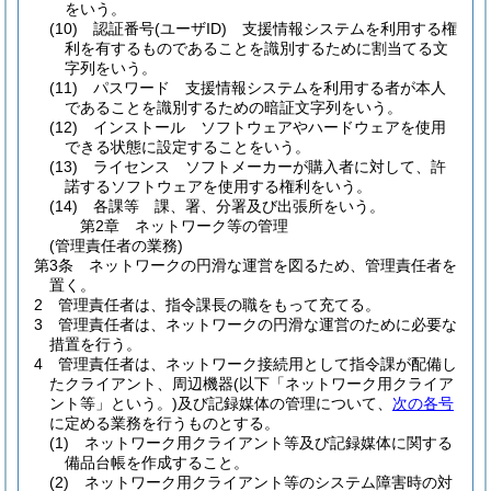
をいう。
(10)
認証番号
(ユーザID)
支援情報システムを利用する権
利を有するものであることを識別するために割当てる文
字列をいう。
(11)
パスワード 支援情報システムを利用する者が本人
であることを識別するための暗証文字列をいう。
(12)
インストール ソフトウェアやハードウェアを使用
できる状態に設定することをいう。
(13)
ライセンス ソフトメーカーが購入者に対して、許
諾するソフトウェアを使用する権利をいう。
(14)
各課等 課、署、分署及び出張所をいう。
第2章
ネットワーク等の管理
(管理責任者の業務)
第3条
ネットワークの円滑な運営を図るため、管理責任者を
置く。
2
管理責任者は、指令課長の職をもって充てる。
3
管理責任者は、ネットワークの円滑な運営のために必要な
措置を行う。
4
管理責任者は、ネットワーク接続用として指令課が配備し
たクライアント、周辺機器
(以下「ネットワーク用クライア
ント等」という。)
及び記録媒体の管理について、
次の各号
に定める業務を行うものとする。
(1)
ネットワーク用クライアント等及び記録媒体に関する
備品台帳を作成すること。
(2)
ネットワーク用クライアント等のシステム障害時の対