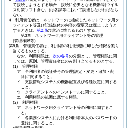
て接続しようとする場合、接続に必要となる機器等
(ウイル
ス対策ソフト含む。)
は各課等において調達しなければなら
ない。
4
利用責任者は、ネットワークに接続したネットワーク用ク
ライアント等及び記録媒体の内容の変更又は廃止しようと
するときは、
第2項
の規定に準じるものとする。
第3章
ネットワーク用クライアント等の管理
(管理権限等)
第9条
管理責任者は、利用者の利用形態に即した権限を割り
当てるものとする。
なお、利用権限は、
次の各号
の分類とし、管理権限に関
しては、原則、管理責任者にのみ割り当てるものとする。
(1)
管理権限
ア
全利用者の認証番号の管理
(設定・変更・追加・削
除)
に関すること。
イ
支援情報システムの機器配置及び各種設定に関する
こと。
ウ
クライアントへのインストールに関すること。
エ
利用権限の範囲に属する権限。
(2)
利用権限
ア
ネットワーク用クライアント等の利用に関するこ
と。
イ
各業務システムにおける利用者本人のパスワードの
登録に関すること。