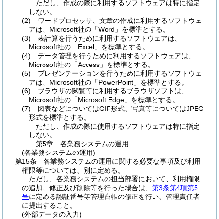
ただし、作成の際に利用するソフトウェアは特に指定
しない。
(2)
ワードプロセッサ、文章の作成に利用するソフトウェ
アは、Microsoft社の「Word」を標準とする。
(3)
表計算を行うために利用するソフトウェアは、
Microsoft社の「Excel」を標準とする。
(4)
データ管理を行うために利用するソフトウェアは、
Microsoft社の「Access」を標準とする。
(5)
プレゼンテーションを行うために利用するソフトウェ
アは、Microsoft社の「PowerPoint」を標準とする。
(6)
ブラウザの閲覧等に利用するブラウザソフトは、
Microsoft社の「Microsoft Edge」を標準とする。
(7)
図表などについてはGIF形式、写真等についてはJPEG
形式を標準とする。
ただし、作成の際に使用するソフトウェアは特に指定
しない。
第5章
各業務システムの運用
(各業務システムの運用)
第15条
各業務システムの運用に関する必要な事項及び利用
権限等については、別に定める。
ただし、各業務システムの担当部署において、利用権限
の追加、修正及び削除等を行った場合は、
第3条第4項第5
号
に定める認証番号等管理台帳の修正を行い、管理責任者
に提出すること。
(外部データの入力)