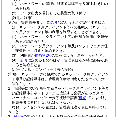
(1)
ネットワークの管理に影響又は障害を及ぼすおそれの
ある行為
(2)
データ出力を目的とした装置の取り付け
(利用の制限)
第7条
管理責任者は、
次の各号
のいずれかに該当する場合
は、ネットワーク用クライアント等への接続又はネットワ
ーク用クライアント等の利用を制限することができる。
(1)
ネットワーク用クライアント等の円滑な運用に支障が
あると認めるとき。
(2)
ネットワーク用クライアント等及びソフトウェアの保
守管理上、必要と認めるとき。
(3)
利用者が
前条第2項
の規程による行為を行ったとき。
(4)
前号
に定めるもののほか、管理責任者が特に必要があ
ると認めるとき。
(パーソナル・コンピュータ等の接続)
第8条
ネットワークに接続できるネットワーク用クライアン
ト等及び記録媒体は、管理責任者が指定したものでなけれ
ばならない。
2
各課等において所管するネットワーク用クライアント等及
び記録媒体をネットワークに接続する必要があるときは、
パーソナル・コンピュータ等接続申請書
(
様式
14)
により利
用責任者に依頼しなければならない。
なお、ライセンスの確認は、管理責任者が責任を持って行
うこと。
3
第2項
の規定により、ネットワークへの接続の許可を受け