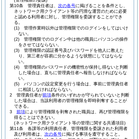
(管理権限の委譲)
第10条
管理責任者は、
次の各号
に掲げることを条件とし、
ネットワーク用クライアント等の円滑な運営のために必要
と認める利用者に対し、管理権限を委譲することができ
る。
(1)
管理作業時以外は管理権限でのログインをしてはいけ
ない。
(2)
管理権限でのログイン中は他の職員にパソコンの操作
をさせてはならない。
(3)
管理権限の認証番号及びパスワードを他人に教えた
り、第三者が容易に分かるような状態にしてはならな
い。
(4)
管理権限のパスワードの機密性が保持し得ないと判断
した場合は、直ちに管理責任者へ報告しなければならな
い。
(5)
パソコンの設定変更を行う場合は、事前に管理責任者
に相談しなければならない。
2
管理責任者が
前項
条件のいずれかが守られていないと判断
した場合は、当該利用者の管理権限を即時剥奪することが
できる。
3
前項
により管理権限を剥奪された職員は、再び管理権限を
得ることはできない。
(ネットワーク用クライアント等の管理に関する共通項目)
第11条
各課等の利用責任者、管理権限を委譲された利用者
及び利用者は、
次の各号
に掲げる事項を遵守すること。