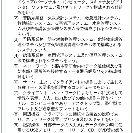
ドウェア
(パーソナル・コンピュータ、スキャナ及びプリ
ンタ)
、ソフトウェア及びネットワークで構成される仕組
みをいう。
(2)
警防系業務 火災統計システム、救急統計システム、
救助統計システム、災害管理システム、水利管理システ
ム及び救命講習会管理システム等で構成されるシステム
をいう。
(3)
予防系業務 防火対象物管理システム、危険物施設管
理システム及び防火管理者管理システム等で構成される
システムをいう。
(4)
総務系業務 車両管理システム及び備品管理システム
等で構成されるシステムをいう。
(5)
ネットワーク 消防本部庁舎内のデータ通信網及び消
防本部と署所等を接続するデータ通信網及びその構成機
器をいう。
(6)
サーバ 主としてクライアントの操作によって生じる
各種サービス要求を処理するコンピュータをいう。
(7)
クライアント ネットワークによりサーバに接続して
情報を表示、入力、出力及びその他の操作を行うパーソ
ナル・コンピュータであり、デスクトップ型、堅牢型タ
ブレット及び通常型タブレットをいう。
(8)
周辺機器 クライアントに接続する装置の総称であ
り、ネットワーク装置、プリンタ及びスキャナをいう。
(9)
記録媒体 外部データの入力又はデータの出力時に使
用するUSBメモリー、カードリーダ、CD、DVD等の媒体