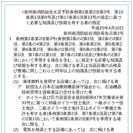
○泉州南消防組合火災予防条例第2条第2項第3号、第10
条第1項第9号及び第17条第1項第13号の規定に基づ
く必要な知識及び技能を有する者の指定
平成25年4月10日
泉州南消防組合消防長告示第2号
1 条例第2条第2項第3号
(条例第2条の2第2項、第2条の3第2
項、第2条の4第2項、第3条第2項、第4条第2項、第5条第2
項、第6条第2項、第6条の2第2項、第6条の3第2項、第7条
第1項、第7条の2第1項、第7条の3第1項及び第8条の2第2
項において準用する場合を含む。)
に規定する必要な知識及
び技能を有する者は、次に掲げる者又は当該設備の点検及
び整備に関しこれらと同等以上の知識及び技能を有する者
とする。
(1)
液体燃料を使用する設備にあっては、次に掲げる者
ア 財団法人日本石油燃焼機器保守協会から、石油機器
技術管理士資格者証の交付を受けた者
イ ボイラー及び圧力容器安全規則
(昭和47年労働省令第
33号)
に基づく特級ボイラー技士免許、一級ボイラー技
士免許、二級ボイラー技士免許又はボイラー整備士免
許を有する者
(条例第3条第2項、第7条第1項及び第7条
の2第1項において条例第2条第2項第3号を準用する場
合に限る。)
(2)
電気を熱源とする設備にあっては、次に掲げる者