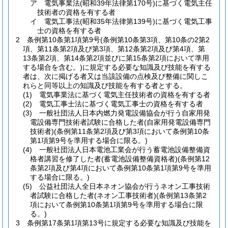
ア 電気事業法
(昭和39年法律第170号)
に基づく電気主任
技術者の資格を有する者
イ 電気工事法
(昭和35年法律第139号)
に基づく電気工事
士の資格を有する者
2 条例第10条第1項第9号
(条例第10条第3項、第10条の2第2
項、第11条第2項及び第3項、第12条第2項及び第4項、第
13条第2項、第14条第2項並びに第15条第2項において準用
する場合を含む。)
に規定する必要な知識及び技能を有する
者は、次に掲げる者又は当該設備の点検及び整備に関しこ
れらと同等以上の知識及び技能を有する者とする。
(1)
電気事業法に基づく電気主任技術者の資格を有する者
(2)
電気工事士法に基づく電気工事士の資格を有する者
(3)
一般社団法人日本内燃力発電設備協会が行う自家用発
電設備専門技術者試験に合格した者
(自家用発電設備専門
技術者)
(条例第11条第2項及び第3項において条例第10条
第1項第9号を準用する場合に限る。)
(4)
一般社団法人日本電池工業会が行う蓄電池設備整備資
格者講習を修了した者
(蓄電池設備整備資格者)
(条例第12
条第2項及び第4項において条例第10条第1項第9号を準用
する場合に限る。)
(5)
公益社団法人全日本ネオン協会が行うネオン工事技術
者試験に合格した者
(ネオン工事技術者)
(条例第13条第2
項において条例第10条第1項第9号を準用する場合に限
る。)
3 条例第17条第1項第13号に規定する必要な知識及び技能を