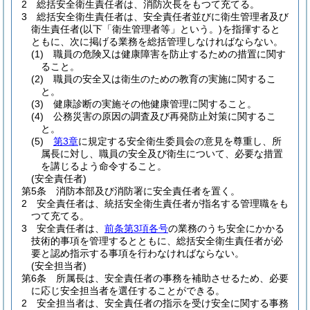
2
総括安全衛生責任者は、消防次長をもつて充てる。
3
総括安全衛生責任者は、安全責任者並びに衛生管理者及び
衛生責任者
(以下「衛生管理者等」という。)
を指揮すると
ともに、次に掲げる業務を総括管理しなければならない。
(1)
職員の危険又は健康障害を防止するための措置に関す
ること。
(2)
職員の安全又は衛生のための教育の実施に関するこ
と。
(3)
健康診断の実施その他健康管理に関すること。
(4)
公務災害の原因の調査及び再発防止対策に関するこ
と。
(5)
第3章
に規定する安全衛生委員会の意見を尊重し、所
属長に対し、職員の安全及び衛生について、必要な措置
を講じるよう命令すること。
(安全責任者)
第5条
消防本部及び消防署に安全責任者を置く。
2
安全責任者は、統括安全衛生責任者が指名する管理職をも
つて充てる。
3
安全責任者は、
前条第3項各号
の業務のうち安全にかかる
技術的事項を管理するとともに、総括安全衛生責任者が必
要と認め指示する事項を行わなければならない。
(安全担当者)
第6条
所属長は、安全責任者の事務を補助させるため、必要
に応じ安全担当者を選任することができる。
2
安全担当者は、安全責任者の指示を受け安全に関する事務