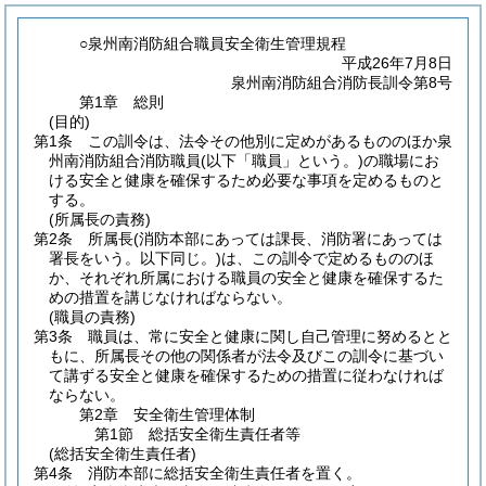
○泉州南消防組合職員安全衛生管理規程
平成26年7月8日
泉州南消防組合消防長訓令第8号
第1章
総則
(目的)
第1条
この訓令は、法令その他別に定めがあるもののほか泉
州南消防組合消防職員
(以下「職員」という。)
の職場にお
ける安全と健康を確保するため必要な事項を定めるものと
する。
(所属長の責務)
第2条
所属長
(消防本部にあっては課長、消防署にあっては
署長をいう。以下同じ。)
は、この訓令で定めるもののほ
か、それぞれ所属における職員の安全と健康を確保するた
めの措置を講じなければならない。
(職員の責務)
第3条
職員は、常に安全と健康に関し自己管理に努めるとと
もに、所属長その他の関係者が法令及びこの訓令に基づい
て講ずる安全と健康を確保するための措置に従わなければ
ならない。
第2章
安全衛生管理体制
第1節
総括安全衛生責任者等
(総括安全衛生責任者)
第4条
消防本部に総括安全衛生責任者を置く。