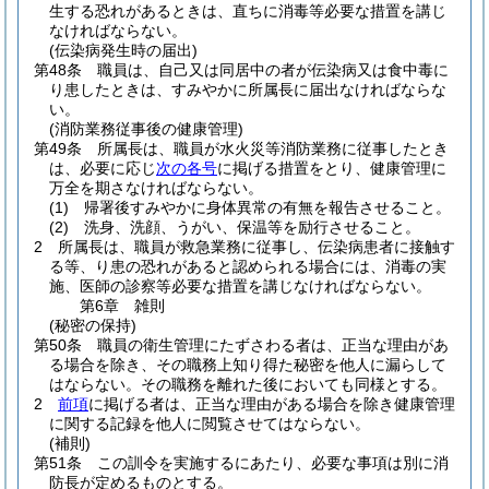
生する恐れがあるときは、直ちに消毒等必要な措置を講じ
なければならない。
(伝染病発生時の届出)
第48条
職員は、自己又は同居中の者が伝染病又は食中毒に
り患したときは、すみやかに所属長に届出なければならな
い。
(消防業務従事後の健康管理)
第49条
所属長は、職員が水火災等消防業務に従事したとき
は、必要に応じ
次の各号
に掲げる措置をとり、健康管理に
万全を期さなければならない。
(1)
帰署後すみやかに身体異常の有無を報告させること。
(2)
洗身、洗顔、うがい、保温等を励行させること。
2
所属長は、職員が救急業務に従事し、伝染病患者に接触す
る等、り患の恐れがあると認められる場合には、消毒の実
施、医師の診察等必要な措置を講じなければならない。
第6章
雑則
(秘密の保持)
第50条
職員の衛生管理にたずさわる者は、正当な理由があ
る場合を除き、その職務上知り得た秘密を他人に漏らして
はならない。
その職務を離れた後においても同様とする。
2
前項
に掲げる者は、正当な理由がある場合を除き健康管理
に関する記録を他人に閲覧させてはならない。
(補則)
第51条
この訓令を実施するにあたり、必要な事項は別に消
防長が定めるものとする。