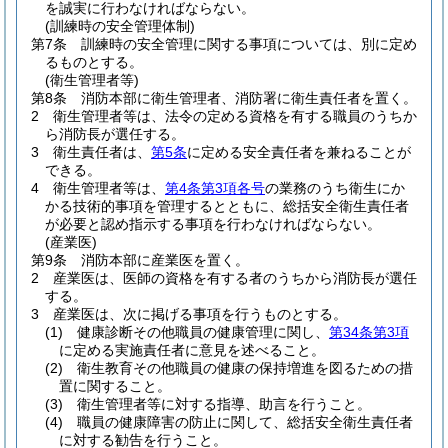
を誠実に行わなければならない。
(訓練時の安全管理体制)
第7条
訓練時の安全管理に関する事項については、別に定め
るものとする。
(衛生管理者等)
第8条
消防本部に衛生管理者、消防署に衛生責任者を置く。
2
衛生管理者等は、法令の定める資格を有する職員のうちか
ら消防長が選任する。
3
衛生責任者は、
第5条
に定める安全責任者を兼ねることが
できる。
4
衛生管理者等は、
第4条第3項各号
の業務のうち衛生にか
かる技術的事項を管理するとともに、総括安全衛生責任者
が必要と認め指示する事項を行わなければならない。
(産業医)
第9条
消防本部に産業医を置く。
2
産業医は、医師の資格を有する者のうちから消防長が選任
する。
3
産業医は、次に掲げる事項を行うものとする。
(1)
健康診断その他職員の健康管理に関し、
第34条第3項
に定める実施責任者に意見を述べること。
(2)
衛生教育その他職員の健康の保持増進を図るための措
置に関すること。
(3)
衛生管理者等に対する指導、助言を行うこと。
(4)
職員の健康障害の防止に関して、総括安全衛生責任者
に対する勧告を行うこと。