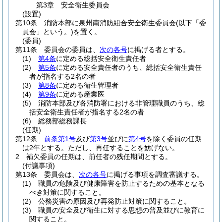
第3章
安全衛生委員会
(設置)
第10条
消防本部に泉州南消防組合安全衛生委員会
(以下「委
員会」という。)
を置く。
(委員)
第11条
委員会の委員は、
次の各号
に掲げる者とする。
(1)
第4条
に定める総括安全衛生責任者
(2)
第5条
に定める安全責任者のうち、総括安全衛生責任
者が指名する2名の者
(3)
第8条
に定める衛生管理者
(4)
第9条
に定める産業医
(5)
消防本部及び各消防署における非管理職員のうち、総
括安全衛生責任者が指名する2名の者
(6)
総務部総務課長
(任期)
第12条
前条第1号
及び
第3号
並びに
第4号
を除く委員の任期
は2年とする。
ただし、再任することを妨げない。
2
補欠委員の任期は、前任者の残任期間とする。
(付議事項)
第13条
委員会は、
次の各号
に掲げる事項を調査審議する。
(1)
職員の危険及び健康障害を防止するための基本となる
べき対策に関すること。
(2)
公務災害の原因及び再発防止対策に関すること。
(3)
職員の安全及び衛生に対する思想の普及並びに教育に
関すること。