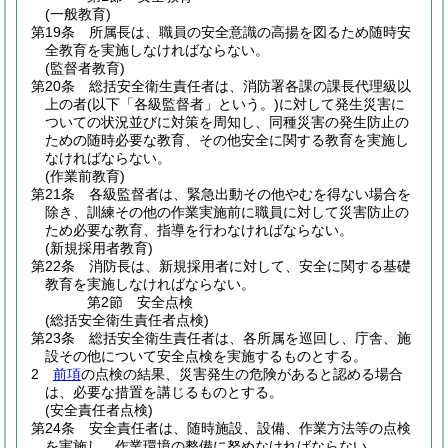
(一般教育)
第19条
所属長は、職員の安全意識の高揚を図るため随時安
全教育を実施しなければならない。
(監督者教育)
第20条
総括安全衛生責任者は、消防署各課の課長代理級以
上の者
(以下「各級監督者」という。)
に対して発生災害に
ついての状況並びに対策を周知し、同種災害の発生防止の
ための随時必要な教育、その他安全に関する教育を実施し
なければならない。
(作業前教育)
第21条
各級監督者は、緊急出動その他やむを得ない場合を
除き、訓練その他の作業実施前に職員に対して災害防止の
ため必要な教育、指導を行わなければならない。
(新規採用者教育)
第22条
消防長は、新規採用者に対して、安全に関する基礎
教育を実施しなければならない。
第2節
安全点検
(総括安全衛生責任者点検)
第23条
総括安全衛生責任者は、各所属を巡回し、庁舎、施
設その他について安全点検を実施するものとする。
2
前項
の点検の結果、災害発生の危険があると認める場合
は、必要な措置を講じるものとする。
(安全責任者点検)
第24条
安全責任者は、随時施設、設備、作業方法等の点検
を実施し、作業環境の整備に努めなければならない。