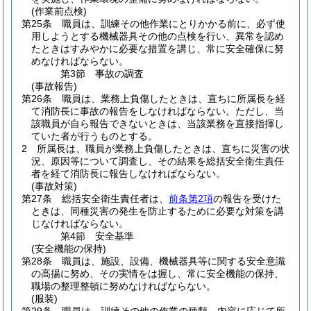
(作業前点検)
第25条
職員は、訓練その他作業にとりかかる前に、必ず使
用しようとする機械器具その他の点検を行い、異常を認め
たときはすみやかに必要な措置を講じ、常に安全確保に努
めなければならない。
第3節
事故の調査
(事故報告)
第26条
職員は、業務上負傷したときは、直ちに所属長を経
て消防長に事故の報告をしなければならない。
ただし、当
該職員が自ら報告できないときは、当該業務を直接指揮し
ていた者が行うものとする。
2
所属長は、職員が業務上負傷したときは、直ちに災害の状
況、原因等について調査し、その結果を総括安全衛生責任
者を経て消防長に報告しなければならない。
(事故対策)
第27条
総括安全衛生責任者は、
前条第2項
の報告を受けた
ときは、同種災害の発生を防止するために必要な対策を講
じなければならない。
第4節
安全基準
(安全機能の保持)
第28条
職員は、施設、設備、機械器具等に関する安全意識
の高揚に努め、その実情をは握し、常に安全機能の保持、
職場の整理整頓に努めなければならない。
(服装)