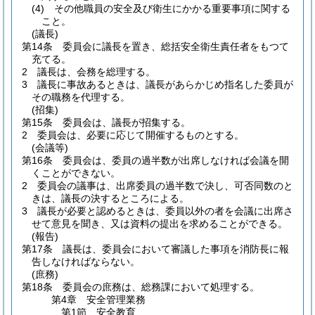
(4)
その他職員の安全及び衛生にかかる重要事項に関する
こと。
(議長)
第14条
委員会に議長を置き、総括安全衛生責任者をもつて
充てる。
2
議長は、会務を総理する。
3
議長に事故あるときは、議長があらかじめ指名した委員が
その職務を代理する。
(招集)
第15条
委員会は、議長が招集する。
2
委員会は、必要に応じて開催するものとする。
(会議等)
第16条
委員会は、委員の過半数が出席しなければ会議を開
くことができない。
2
委員会の議事は、出席委員の過半数で決し、可否同数のと
きは、議長の決するところによる。
3
議長が必要と認めるときは、委員以外の者を会議に出席さ
せて意見を聞き、又は資料の提出を求めることができる。
(報告)
第17条
議長は、委員会において審議した事項を消防長に報
告しなければならない。
(庶務)
第18条
委員会の庶務は、総務課において処理する。
第4章
安全管理業務
第1節
安全教育