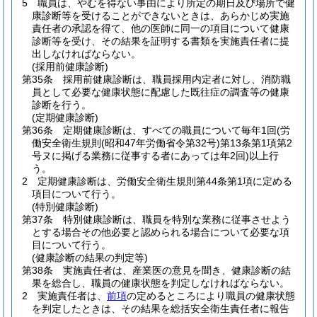
5
職員は、やむを得ない事由により所定の期日及び場所で健
康診断等を受けることができないときは、あらかじめ実施
責任者の承認を得て、他の医師に同一の項目について健康
診断等を受け、その結果を証明する書類を実施責任者に提
出しなければならない。
(採用前健康診断)
第35条
採用前健康診断は、職員採用内定者に対し、消防職
員として必要な健康状態に配慮した既往症の調査等の健康
診断を行う。
(定期健康診断)
第36条
定期健康診断は、すべての職員について毎年1回
(労
働安全衛生規則
(昭和47年労働省令第32号)
第13条第1項第2
号ヌに掲げる業務に従事する者にあっては年2回)
以上行
う。
2
定期健康診断は、労働安全衛生規則第44条第1項に定める
項目について行う。
(特別健康診断)
第37条
特別健康診断は、職員を特別な業務に従事させよう
とする場合その他必要と認められる場合について必要な項
目について行う。
(健康診断の結果の判定等)
第38条
実施責任者は、産業医の意見を聞き、健康診断の結
果を総合し、職員の健康状態を判定しなければならない。
2
実施責任者は、
前項
の定めるところにより職員の健康状態
を判定したときは、その結果を総括安全衛生責任者に報告