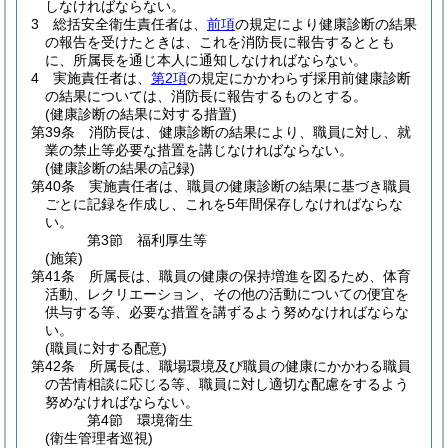
しなければならない。
3
総括安全衛生責任者は、
前項
の規定により健康診断の結果
の報告を受けたときは、これを消防長に報告するととも
に、所属長を通じ本人に通知しなければならない。
4
実施責任者は、
第2項
の規定にかかわらず採用前健康診断
の結果については、消防長に報告するものとする。
(健康診断の結果に対する措置)
第39条
消防長は、健康診断の結果により、職員に対し、就
業の禁止等必要な措置を講じなければならない。
(健康診断の結果の記録)
第40条
実施責任者は、職員の健康診断の結果に基づき職員
ごとに記録を作成し、これを5年間保存しなければならな
い。
第3節
福利厚生等
(施策)
第41条
所属長は、職員の健康の保持増進を図るため、体育
活動、レクリエーション、その他の活動についての便宜を
供与する等、必要な措置を講ずるよう努めなければならな
い。
(職員に対する配意)
第42条
所属長は、職場環境及び職員の健康にかかわる職員
の苦情相談に応じる等、職員に対し適切な配慮をするよう
努めなければならない。
第4節
環境衛生
(衛生管理者巡視)