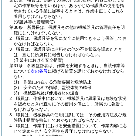
第29条
職員は、訓練その他の作業の種類、内容に応じて所
定の作業服等を用いるほか、あらかじめ保護具の使用を指
示されている作業に従事するときは、作業中正しくこれを
着用しなければならない。
(保護具等の管理責任)
第30条
所属長は、保護具その他の機械器具の管理責任を明
確にしなければならない。
2
職員は、保護具等を常に安全に使用できるよう保管してお
かなければならない。
3
職員は、保護具等に老朽その他の不良状況を認めたとき
は、直ちに所属長に報告しなければならない。
(作業中における安全措置)
第31条
各級監督者は、作業を実施するときは、当該作業等
について
次の各号
に掲げる措置を講じておかなければなら
ない。
(1)
作業に内在する危険要因と危険防止
(2)
安全のための指導、監視体制の確保
(3)
機械器具及び使用器材の適否
2
職員は、作業中において、機械器具に異常又は危険な状況
を認めたときは直ちにその使用を停止し、所属長に報告し
なければならない。
3
職員は、機械器具の使用に際しては、その使用方法及び危
険防止措置を熟知しておかなければならない。
4
職員は、作業中における安全措置について、作業内容に応
じて定められた安全基準を遵守しなければならない。