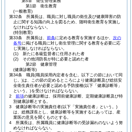
第5章
衛生管理業務
第1節
衛生教育
(一般教育)
第32条
所属長は、職員に対し職員の衛生及び健康障害の防
止に関する知識の向上を図るため、随時衛生教育を実施し
なければならない。
(特別教育)
第33条
所属長は、
前条
に定める教育を実施するほか、
次の
各号
に掲げる職員に対し衛生管理に関する教育を必要に応
じ実施しなければならない。
(1)
新たに各級監督者に任用された者
(2)
その他消防長が特に必要と認めた者
第2節
健康管理
(健康診断等)
第34条
職員
(職員採用内定者を含む。以下この節において同
じ。)
は、この節の定めるところにより健康診断及び総括安
全衛生責任者が必要と認める予防接種
(以下「健康診断等」
という。)
を受けなければならない。
2
前項
の健康診断は、採用前健康診断、定期健康診断及び特
別健康診断とする。
3
健康診断等の実施責任者
(以下「実施責任者」という。)
は、総務課長とし、健康診断等を実施するにあっては、産
業医の意見を聞くものとする。
4
所属長は、所属職員に健康診断等の受診漏れのないよう努
めなければならない。