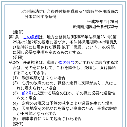
○泉州南消防組合条件付採用職員及び臨時的任用職員の
分限に関する条例
平成25年2月26日
泉州南消防組合条例第3号
(趣旨)
第1条
この条例
は、地方公務員法
(昭和25年法律第261号)
第
29条の2第2項の規定に基づき、条件付採用期間中の職員及
び臨時的に任用された職員
(以下「職員」という。)
の分限
に関し必要な事項を定めるものとする。
(分限)
第2条
任命権者は、職員が
次の各号
のいずれかに該当する場
合は、その意に反して、これを降任し、免職し、又は降給
することができる。
(1)
勤務成績がよくない場合
(2)
心身の故障のため、職務の遂行に支障があり、又はこ
れに堪えられない場合
(3)
前2号
に規定する場合のほか、その職に必要な適格性
を欠く場合
(4)
定数の改廃又は予算の減少により過員を生じた場合
(5)
天災地変その他やむを得ない事由のため、事業の継続
が不可能となった場合
(6)
刑事事件について起訴された場合
(委任)