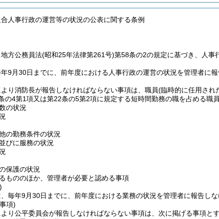
組合人事行政の運営等の状況の公表に関する条例
、地方公務員法
(昭和25年法律第261号)
第58条の2の規定に基づき、人
年9月30日までに、前年度における人事行政の運営の状況を管理者に
により消防長が報告しなければならない事項は、職員
(臨時的に任用され
条の4第1項又は第22条の5第2項に規定する短時間勤務の職を占める職員
数の状況
況
他の勤務条件の状況
並びに服務の状況
況
の保護の状況
るもののほか、管理者が必要と認める事項
)
、毎年9月30日までに、前年度における業務の状況を管理者に報告し
事項)
により公平委員会が報告しなければならない事項は、次に掲げる事項と