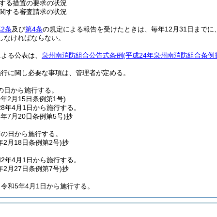
する措置の要求の状況
関する審査請求の状況
2条
及び
第4条
の規定による報告を受けたときは、毎年12月31日までに
しなければならない。
による公表は、
泉州南消防組合公告式条例
(平成24年泉州南消防組合条例第
施行に関し必要な事項は、管理者が定める。
の日から施行する。
8年2月15日
条例第1号)
8年4月1日から施行する。
8年7月20日
条例第5号)
抄
布の日から施行する。
年2月18日
条例第2号)
抄
2年4月1日から施行する。
年2月27日
条例第7号)
抄
令和5年4月1日から施行する。