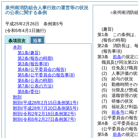
泉州南消防組合人事行政の運営等の状況
の公表に関する条例
○泉州南消防
平成25年2月26日 条例第5号
(趣旨)
(令和5年4月1日施行)
第1条
この条例は
(報告の時期)
条項目次
沿革
第2条
消防長は、毎
本則
(報告事項)
第1条
(趣旨)
第3条
前条
の規定
第2条
(報告の時期)
職員及び同法第22
第3条
(報告事項)
(1)
任免及び職員
第4条
(公平委員会の報告)
(2)
人事評価の状
第5条
(公平委員会の報告事項)
(3)
給与の状況
第6条
(公表の時期)
(4)
勤務時間その
第7条
(公表の方法)
(5)
分限及び懲戒
第8条
(委任)
(6)
退職管理の状
附則
(7)
研修の状況
附則
(平成28年2月15日条例第1号)
(8)
福祉及び利益
附則
(平成28年7月20日条例第5号)
(9)
前各号
に掲げ
附則
(令和2年2月18日条例第2号)
(公平委員会の報告
附則
(令和5年2月27日条例第7号)
第4条
公平委員会は
(公平委員会の報告
第5条
前条
の規定