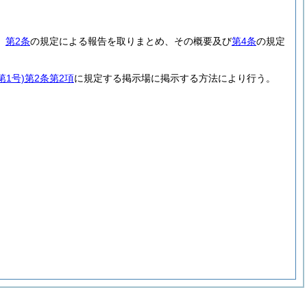
、
第2条
の規定による報告を取りまとめ、その概要及び
第4条
の規定
1号)
第2条第2項
に規定する掲示場に掲示する方法により行う。