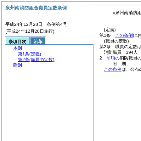
泉州南消防組合職員定数条例
○泉州南消防
平成24年12月28日 条例第4号
(定義)
(平成24年12月28日施行)
第1条
この条例
に
(職員の定数)
条項目次
沿革
第2条
職員の定数
本則
消防職員 394人
第1条
(定義)
2
前項
の消防職員
第2条
(職員の定数)
附
則
附則
この条例
は、公布