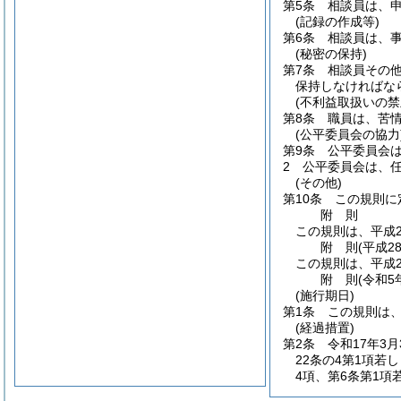
第5条
相談員は、
(記録の作成等)
第6条
相談員は、
(秘密の保持)
第7条
相談員その
保持しなければな
(不利益取扱いの禁
第8条
職員は、苦
(公平委員会の協力
第9条
公平委員会
2
公平委員会は、
(その他)
第10条
この規則に
附
則
この規則は、平成2
附
則
(平成2
この規則は、平成2
附
則
(令和5
(施行期日)
第1条
この規則は、
(経過措置)
第2条
令和17年3
22条の4第1項若
4項、第6条第1項