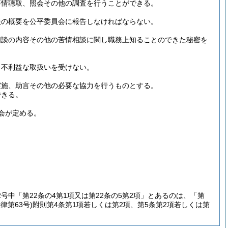
事情聴取、照会その他の調査を行うことができる。
談の概要を公平委員会に報告しなければならない。
相談の内容その他の苦情相談に関し職務上知ることのできた秘密を
、不利益な取扱いを受けない。
実施、助言その他の必要な協力を行うものとする。
できる。
会が定める。
号中「第22条の4第1項又は第22条の5第2項」とあるのは、「第
律第63号)
附則第4条第1項若しくは第2項、第5条第2項若しくは第