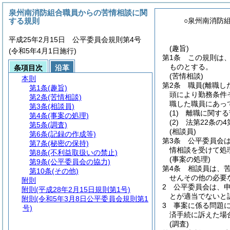
泉州南消防組合職員からの苦情相談に関
する規則
○泉州南消防
平成25年2月15日 公平委員会規則第4号
(趣旨)
(令和5年4月1日施行)
第1条
この規則は
ものとする。
条項目次
沿革
(苦情相談)
本則
第2条
職員
(離職し
第1条
(趣旨)
頭により勤務条件
第2条
(苦情相談)
職した職員にあっ
第3条
(相談員)
(1)
離職に関する
第4条
(事案の処理)
(2)
法第22条の
第5条
(調査)
(相談員)
第6条
(記録の作成等)
第3条
公平委員会
第7条
(秘密の保持)
情相談を受けて処
第8条
(不利益取扱いの禁止)
(事案の処理)
第9条
(公平委員会の協力)
第4条
相談員は、
第10条
(その他)
せんその他の必要
附則
2
公平委員会は、
附則
(平成28年2月15日規則第1号)
とが適当でないと
附則
(令和5年3月8日公平委員会規則第1
3
事案に係る問題に
号)
済手続に訴えた場
(調査)