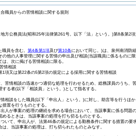
組合職員からの苦情相談に関する規則
、地方公務員法
(昭和25年法律第261号。以下「法」という。)
第8条第2
た職員を含む。
第4条第1項
及び
第10条
において同じ。)
は、泉州南消防
その他の人事管理に関する苦情の申出及び相談
(当該職員に係るものに限
ては、次に掲げる苦情相談に限る。
苦情相談
4第1項又は第22条の5第2項の規定による採用に関する苦情相談
は、苦情相談の迅速かつ適切な処理を行わせるため、総務課員のうち、
理する者
(以下「相談員」という。)
として指名する。
苦情相談をした職員
(以下「申出人」という。)
に対し、助言等を行うほか
な措置を行うものとする。
申出人が事案の処理の継続を求める場合において、当該事案に係る問題
認めるときは、当該事案の処理を打ち切るものとする。
ついて、申出人が、法第46条の規定による勤務条件に関する措置の要求
合は、当該事案の処理は、打ち切られたものとみなす。