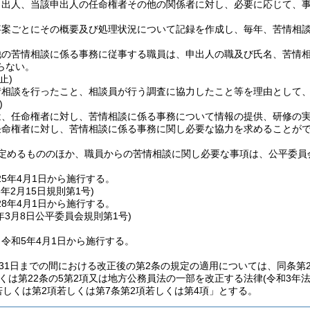
申出人、当該申出人の任命権者その他の関係者に対し、必要に応じて、
事案ごとにその概要及び処理状況について記録を作成し、毎年、苦情相
他の苦情相談に係る事務に従事する職員は、申出人の職及び氏名、苦情
らない。
止)
情相談を行ったこと、相談員が行う調査に協力したこと等を理由として
)
は、任命権者に対し、苦情相談に係る事務について情報の提供、研修の
任命権者に対し、苦情相談に係る事務に関し必要な協力を求めることが
定めるもののほか、職員からの苦情相談に関し必要な事項は、公平委員
5年4月1日から施行する。
8年2月15日
規則第1号)
8年4月1日から施行する。
年3月8日
公平委員会規則第1号)
令和5年4月1日から施行する。
月31日までの間における改正後の第2条の規定の適用については、同条第2
しくは第22条の5第2項又は地方公務員法の一部を改正する法律
(令和3年法
若しくは第2項若しくは第7条第2項若しくは第4項」とする。