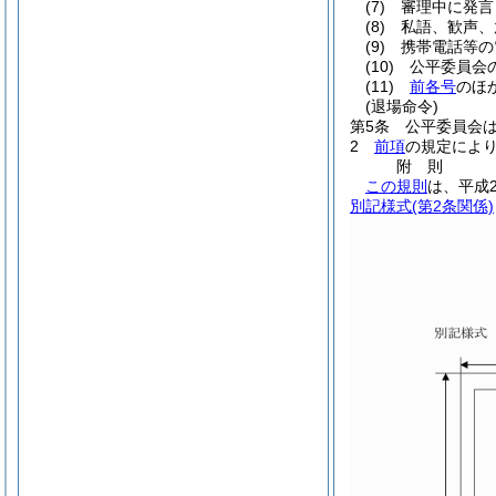
(7)
審理中に発言
(8)
私語、歓声、
(9)
携帯電話等の
(10)
公平委員会
(11)
前各号
のほ
(退場命令)
第5条
公平委員会
2
前項
の規定によ
附
則
この規則
は、平成
別記様式
(第2条関係)