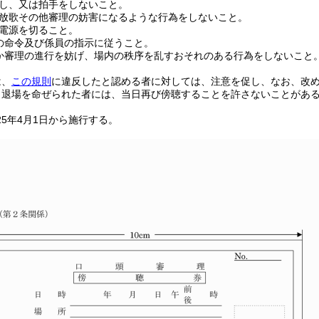
し、又は拍手をしないこと。
放歌その他審理の妨害になるような行為をしないこと。
電源を切ること。
の命令及び係員の指示に従うこと。
か審理の進行を妨げ、場内の秩序を乱すおそれのある行為をしないこと
は、
この規則
に違反したと認める者に対しては、注意を促し、なお、改
り退場を命ぜられた者には、当日再び傍聴することを許さないことがあ
25年4月1日から施行する。