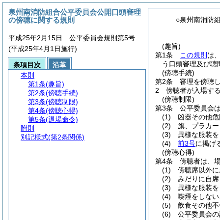
泉州南消防組合公平委員会公開口頭審理
の傍聴に関する規則
○泉州南消防
平成25年2月15日 公平委員会規則第5号
(趣旨)
(平成25年4月1日施行)
第1条
この規則
は
う口頭審理及び聴
条項目次
沿革
(傍聴手続)
本則
第2条
審理を傍聴
第1条
(趣旨)
2
傍聴者が入場す
第2条
(傍聴手続)
(傍聴制限)
第3条
(傍聴制限)
第3条
公平委員会
第4条
(傍聴心得)
(1)
凶器その他危
第5条
(退場命令)
(2)
旗、プラカー
附則
(3)
異様な服装を
別記様式
(第2条関係)
(4)
前3号
に掲げ
(傍聴心得)
第4条
傍聴者は、
(1)
傍聴席以外に
(2)
みだりに自席
(3)
異様な服装を
(4)
喫煙をしない
(5)
飲食その他不
(6)
公平委員会の