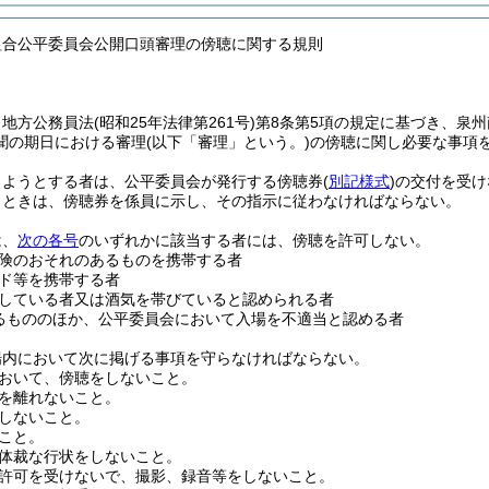
組合公平委員会公開口頭審理の傍聴に関する規則
、地方公務員法
(昭和25年法律第261号)
第8条第5項の規定に基づき、泉
聞の期日における審理
(以下「審理」という。)
の傍聴に関し必要な事項
しようとする者は、公平委員会が発行する傍聴券
(
別記様式
)
の交付を受け
るときは、傍聴券を係員に示し、その指示に従わなければならない。
は、
次の各号
のいずれかに該当する者には、傍聴を許可しない。
険のおそれのあるものを携帯する者
ド等を携帯する者
している者又は酒気を帯びていると認められる者
るもののほか、公平委員会において入場を不適当と認める者
場内において次に掲げる事項を守らなければならない。
おいて、傍聴をしないこと。
を離れないこと。
しないこと。
こと。
体裁な行状をしないこと。
許可を受けないで、撮影、録音等をしないこと。