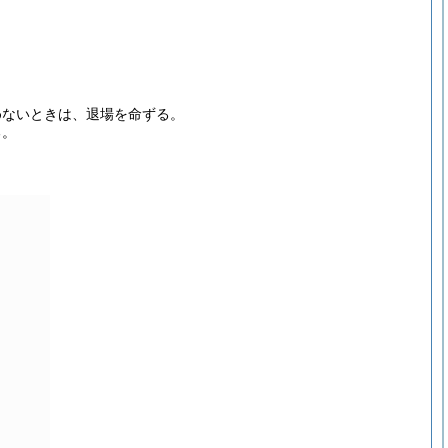
。
めないときは、退場を命ずる。
る。