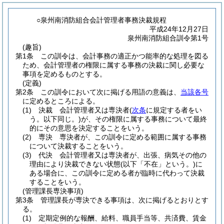
○泉州南消防組合会計管理者事務決裁規程
平成24年12月27日
泉州南消防組合訓令第1号
(趣旨)
第1条
この訓令は、会計事務の適正かつ能率的な処理を図る
ため、会計管理者の権限に属する事務の決裁に関し必要な
事項を定めるものとする。
(定義)
第2条
この訓令において次に掲げる用語の意義は、
当該各号
に定めるところによる。
(1)
決裁 会計管理者又は専決者
(
次条
に規定する者をい
う。以下同じ。)
が、その権限に属する事務について最終
的にその意思を決定することをいう。
(2)
専決 専決者が、この訓令に定める範囲に属する事務
について決裁することをいう。
(3)
代決 会計管理者又は専決者が、出張、病気その他の
理由により決裁できない状態
(以下「不在」という。)
に
ある場合に、この訓令に定める者が臨時に代わって決裁
することをいう。
(管理課長専決事項)
第3条
管理課長が専決できる事項は、次に掲げるとおりとす
る。
(1)
定期定例的な報酬、給料、職員手当等、共済費、賃金