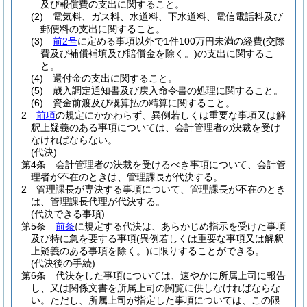
及び報償費の支出に関すること。
(2)
電気料、ガス料、水道料、下水道料、電信電話料及び
郵便料の支出に関すること。
(3)
前2号
に定める事項以外で1件100万円未満の経費
(交際
費及び補償補填及び賠償金を除く。)
の支出に関するこ
と。
(4)
還付金の支出に関すること。
(5)
歳入調定通知書及び戻入命令書の処理に関すること。
(6)
資金前渡及び概算払の精算に関すること。
2
前項
の規定にかかわらず、異例若しくは重要な事項又は解
釈上疑義のある事項については、会計管理者の決裁を受け
なければならない。
(代決)
第4条
会計管理者の決裁を受けるべき事項について、会計管
理者が不在のときは、管理課長が代決する。
2
管理課長が専決する事項について、管理課長が不在のとき
は、管理課長代理が代決する。
(代決できる事項)
第5条
前条
に規定する代決は、あらかじめ指示を受けた事項
及び特に急を要する事項
(異例若しくは重要な事項又は解釈
上疑義のある事項を除く。)
に限りすることができる。
(代決後の手続)
第6条
代決をした事項については、速やかに所属上司に報告
し、又は関係文書を所属上司の閲覧に供しなければならな
い。
ただし、所属上司が指定した事項については、この限