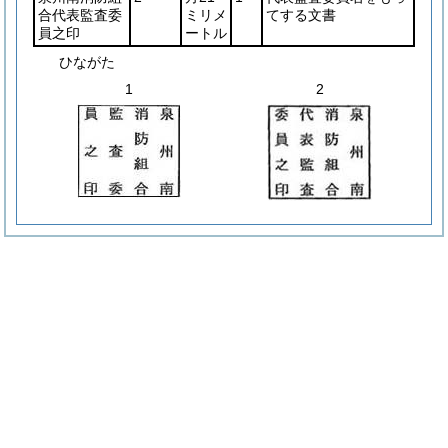
合代表監査委
ミリメ
てする文書
員之印
ートル
ひながた
1
2