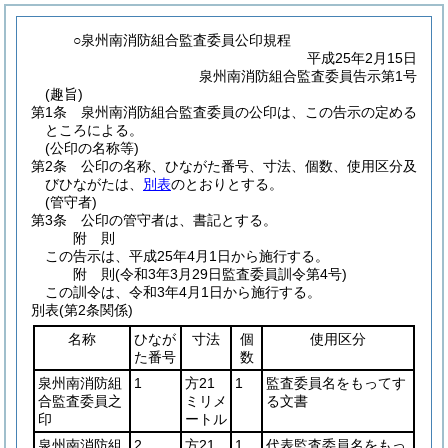
○泉州南消防組合監査委員公印規程
平成25年2月15日
泉州南消防組合監査委員告示第1号
(趣旨)
第1条
泉州南消防組合監査委員の公印は、この告示の定める
ところによる。
(公印の名称等)
第2条
公印の名称、ひながた番号、寸法、個数、使用区分及
びひながたは、
別表
のとおりとする。
(管守者)
第3条
公印の管守者は、書記とする。
附
則
この告示は、平成25年4月1日から施行する。
附
則
(令和3年3月29日
監査委員訓令第4号)
この訓令は、令和3年4月1日から施行する。
別表
(第2条関係)
名称
ひなが
寸法
個
使用区分
た番号
数
泉州南消防組
1
方21
1
監査委員名をもってす
合監査委員之
ミリメ
る文書
印
ートル
泉州南消防組
2
方21
1
代表監査委員名をもっ